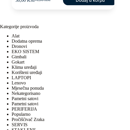
Dodaj u korpu
30,00
KM
70,00
KM
Original
Current
price
price
was:
is:
70,00 KM.
30,00 KM.
Kategorije proizvoda
Alat
Dodatna oprema
Dronovi
EKO SISTEM
Gimbali
Gokart
Klima uređaji
Korišteni uređaji
LAPTOPI
Lenovo
Mjesečna ponuda
Nekategorisano
Pametni satovi
Pametni satovi
PERIFERIJA
Popularno
Pročišćivač Zraka
SERVIS
STAKLENE