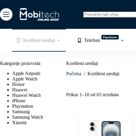
Skip
to
content
No
results
Popularno
Korišteni uređaji
Telefoni
Kategorije proizvoda
Korišteni uređaji
Apple Airpods
Početna
/
Korišteni uređaji
Apple Watch
Honor
Huawei
Sorted
Prikaz 1–10 od 65 rezultata
Huawei Watch
by
iPhone
latest
Playstation
Samsung
Samsung Watch
Xiaomi