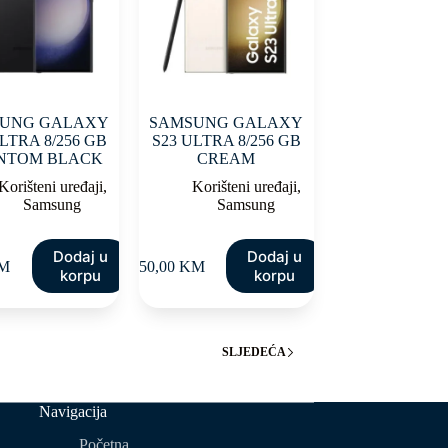
UNG GALAXY
SAMSUNG GALAXY
LTRA 8/256 GB
S23 ULTRA 8/256 GB
NTOM BLACK
CREAM
Korišteni uređaji
,
Korišteni uređaji
,
Samsung
Samsung
Dodaj u
Dodaj u
M
850,00
KM
korpu
korpu
SLJEDEĆA
Navigacija
Početna