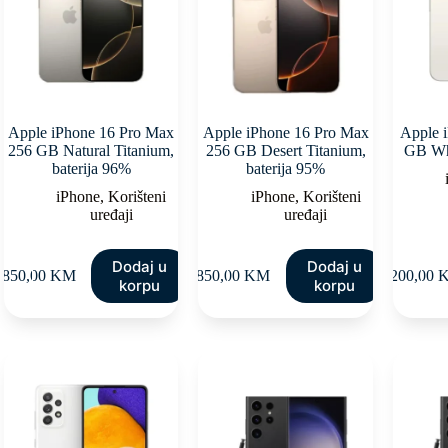
Apple iPhone 16 Pro Max
Apple iPhone 16 Pro Max
Apple 
256 GB Natural Titanium,
256 GB Desert Titanium,
GB Whi
baterija 96%
baterija 95%
iPhone
,
Korišteni
iPhone
,
Korišteni
uređaji
uređaji
Dodaj u
Dodaj u
.850,00
KM
1.850,00
KM
1.200,00
korpu
korpu