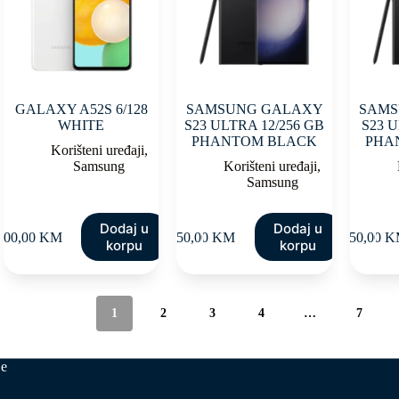
GALAXY A52S 6/128
SAMSUNG GALAXY
SAMS
WHITE
S23 ULTRA 12/256 GB
S23 U
PHANTOM BLACK
PHA
Korišteni uređaji
,
Samsung
Korišteni uređaji
,
Samsung
Dodaj u
Dodaj u
200,00
KM
950,00
KM
850,00
K
korpu
korpu
1
2
3
4
…
7
je