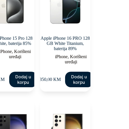
iPhone 15 Pro 128
Apple iPhone 16 PRO 128
te, baterija 85%
GB White Titanium,
baterija 89%
iPhone
,
Korišteni
uređaji
iPhone
,
Korišteni
uređaji
Dodaj u
Dodaj u
KM
1.350,00
KM
korpu
korpu