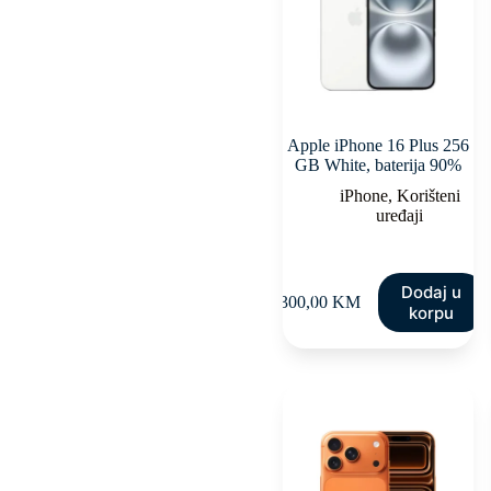
Apple iPhone 16 Plus 256
GB White, baterija 90%
iPhone
,
Korišteni
uređaji
Dodaj u
1.300,00
KM
1
korpu