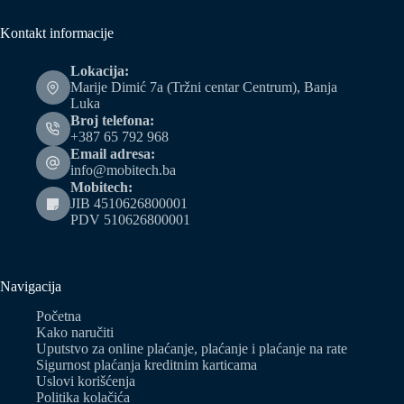
Kontakt informacije
Lokacija:
Marije Dimić 7a (Tržni centar Centrum), Banja
Luka
Broj telefona:
+387 65 792 968
Email adresa:
info@mobitech.ba
Mobitech:
JIB 4510626800001
PDV 510626800001
Navigacija
Početna
Kako naručiti
Uputstvo za online plaćanje, plaćanje i plaćanje na rate
Sigurnost plaćanja kreditnim karticama
Uslovi korišćenja
Politika kolačića