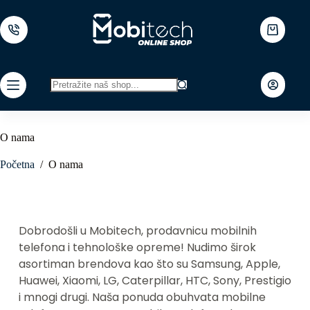
Skip
to
content
Shopping
cart
No
results
O nama
Početna
/
O nama
Dobrodošli u Mobitech, prodavnicu mobilnih 
telefona i tehnološke opreme! Nudimo širok 
asortiman brendova kao što su Samsung, Apple, 
Huawei, Xiaomi, LG, Caterpillar, HTC, Sony, Prestigio 
i mnogi drugi. Naša ponuda obuhvata mobilne 