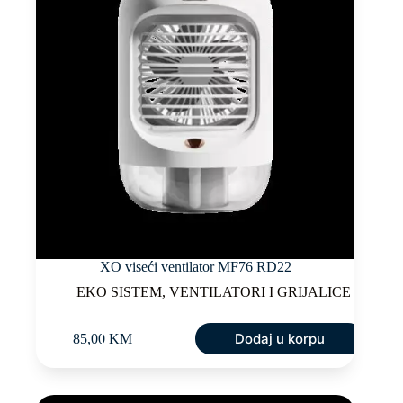
XO viseći ventilator MF76 RD22
EKO SISTEM
,
VENTILATORI I GRIJALICE
Dodaj u korpu
85,00
KM