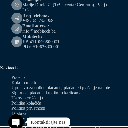
Marije Dimić 7a (Tržni centar Centrum), Banja
Luka
Broj telefona:
+387 65 792 968
Email adresa:
info@mobitech.ba
Mobitech:
JIB 4510626800001
PDV 510626800001
Navigacija
Početna
Kako naručiti
Uputstvo za online plaćanje, plaćanje i plaćanje na rate
Sigurnost plaćanja kreditnim karticama
Uslovi korišćenja
Politika kolačića
Politika privatnosti
Dostava
Zahtjev za predračun
Kontaktirajte nas
Kontakt