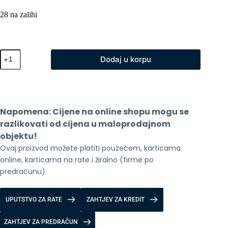
28 na zalihi
Xiaomi
Dodaj u korpu
pametna
Graphene
grijalica
2000W
količina
Napomena: Cijene na online shopu mogu se 
razlikovati od cijena u maloprodajnom 
objektu!
Ovaj proizvod možete platiti pouzećem, karticama 
online, karticama na rate i žiralno (firme po 
predračunu)
UPUTSTVO ZA RATE
ZAHTJEV ZA KREDIT
ZAHTJEV ZA PREDRAČUN