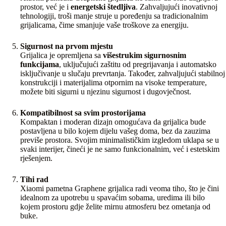
prostor, već je i
energetski štedljiva
. Zahvaljujući inovativnoj
tehnologiji, troši manje struje u poređenju sa tradicionalnim
grijalicama, čime smanjuje vaše troškove za energiju.
Sigurnost na prvom mjestu
Grijalica je opremljena sa
višestrukim sigurnosnim
funkcijama
, uključujući zaštitu od pregrijavanja i automatsko
isključivanje u slučaju prevrtanja. Također, zahvaljujući stabilnoj
konstrukciji i materijalima otpornim na visoke temperature,
možete biti sigurni u njezinu sigurnost i dugovječnost.
Kompatibilnost sa svim prostorijama
Kompaktan i moderan dizajn omogućava da grijalica bude
postavljena u bilo kojem dijelu vašeg doma, bez da zauzima
previše prostora. Svojim minimalističkim izgledom uklapa se u
svaki interijer, čineći je ne samo funkcionalnim, već i estetskim
rješenjem.
Tihi rad
Xiaomi pametna Graphene grijalica radi veoma tiho, što je čini
idealnom za upotrebu u spavaćim sobama, uredima ili bilo
kojem prostoru gdje želite mirnu atmosferu bez ometanja od
buke.