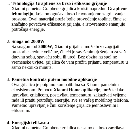
Tehnologija Graphene za brzo i efikasno grijanje
Xiaomi pametna Graphene grijalica koristi naprednu
Graphene
tehnologiju
, koja omogućava brzo i ravnomjerno zagrijavanje
prostora. Ovaj materijal pruža bolje provođenje topline, čime se
značajno povećava efikasnost grijanja, a istovremeno smanjuje
potrošnja energije.
Snaga od 2000W
Sa snagom od
2000W
, Xiaomi grijalica može brzo zagrijati
prostorije srednje veličine, čineći je savršenim rješenjem za vašu
dnevnu sobu, spavaću sobu ili ured. Bez obzira na spoljne
vremenske uvjete, grijalica će vam pružiti prijatnu temperaturu u
samo nekoliko minuta.
Pametna kontrola putem mobilne aplikacije
Ova grijalica je potpuno kompatibilna sa Xiaomi pametnim
ekosistemom. Pomoću
Xiaomi Home aplikacije
, možete lako
upravljati grijalicom, postavljati temperaturu, zakazivati vrijeme
rada ili pratiti potrošnju energije, sve sa vašeg mobilnog telefona.
Pametno upravljanje čini korištenje grijalice jednostavnim i
efikasnim.
Energijski efikasna
Xiaomi pametna Graphene grijalica ne samo da brzo zagrijava