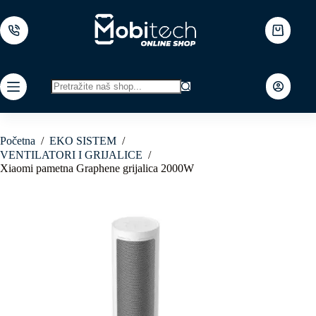
Skip
to
content
Shopping
cart
No
results
Početna
/
EKO SISTEM
/
VENTILATORI I GRIJALICE
/
Xiaomi pametna Graphene grijalica 2000W