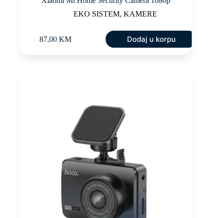
Xiaomi Mi Home Security Camera 1080p
EKO SISTEM
,
KAMERE
Dodaj u korpu
87,00
KM