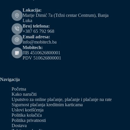
Lokacija:
Marije Dimić 7a (Tržni centar Centrum), Banja
Luka
Broj telefona:
+387 65 792 968
Email adresa:
info@mobitech.ba
Mobitech:
JIB 4510626800001
PDV 510626800001
Navigacija
Početna
Kako naručiti
Uputstvo za online plaćanje, plaćanje i plaćanje na rate
Sigurnost plaćanja kreditnim karticama
Uslovi korišćenja
Politika kolačića
Politika privatnosti
Dostava