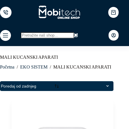
Skip
to
content
Shopping
cart
No
results
MALI KUCANSKI APARATI
Početna
/
EKO SISTEM
/
MALI KUCANSKI APARATI