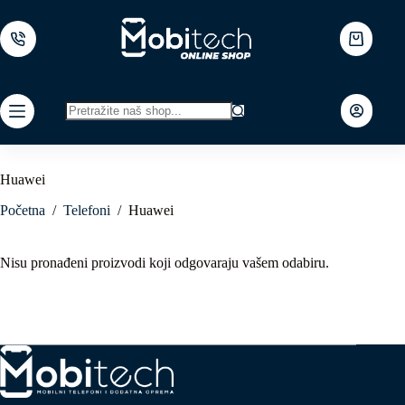
Skip
to
content
Shopping
cart
No
results
Huawei
Početna
/
Telefoni
/
Huawei
Nisu pronađeni proizvodi koji odgovaraju vašem odabiru.