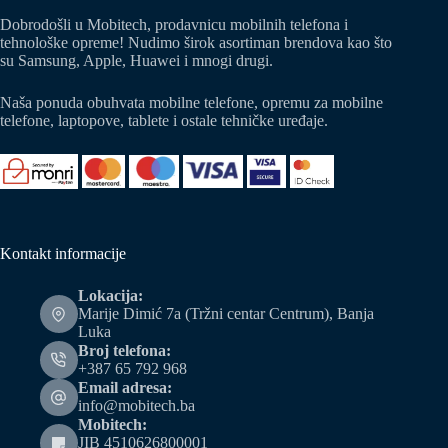
Dobrodošli u Mobitech, prodavnicu mobilnih telefona i
tehnološke opreme! Nudimo širok asortiman brendova kao što
su Samsung, Apple, Huawei i mnogi drugi.
Naša ponuda obuhvata mobilne telefone, opremu za mobilne
telefone, laptopove, tablete i ostale tehničke uređaje.
Kontakt informacije
Lokacija:
Marije Dimić 7a (Tržni centar Centrum), Banja
Luka
Broj telefona:
+387 65 792 968
Email adresa:
info@mobitech.ba
Mobitech:
JIB 4510626800001