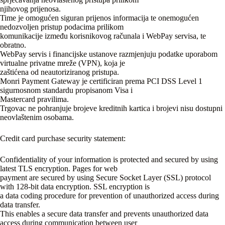
njihovog prijenosa.
Time je omogućen siguran prijenos informacija te onemogućen
nedozvoljen pristup podacima prilikom
komunikacije između korisnikovog računala i WebPay servisa, te
obratno.
WebPay servis i financijske ustanove razmjenjuju podatke uporabom
virtualne privatne mreže (VPN), koja je
zaštićena od neautoriziranog pristupa.
Monri Payment Gateway je certificiran prema PCI DSS Level 1
sigurnosnom standardu propisanom Visa i
Mastercard pravilima.
Trgovac ne pohranjuje brojeve kreditnih kartica i brojevi nisu dostupni
neovlaštenim osobama.
Credit card purchase security statement:
Confidentiality of your information is protected and secured by using
latest TLS encryption. Pages for web
payment are secured by using Secure Socket Layer (SSL) protocol
with 128-bit data encryption. SSL encryption is
a data coding procedure for prevention of unauthorized access during
data transfer.
This enables a secure data transfer and prevents unauthorized data
access during communication between user