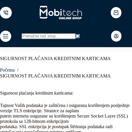
Skip
to
content
Shopping
cart
No
results
SIGURNOST PLAĆANJA KREDITNIM KARTICAMA
Početna
/
SIGURNOST PLAĆANJA KREDITNIM KARTICAMA
Sigurnost plaćanja kreditnim karticama:
Tajnost Vaših podataka je zaštićena i osigurana korištenjem posljednje
verzije TLS enkripcije. Stranice za naplatu
putem interneta osigurane su korištenjem Secure Socket Layer (SSL)
protokola sa 128-bitnom enkripcijom
podataka. SSL enkripcija je postupak šifriranja podataka radi
sprječavanja neovlaštenog pristupa prilikom