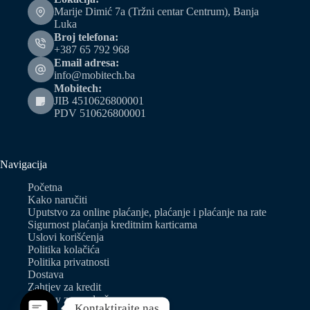
Marije Dimić 7a (Tržni centar Centrum), Banja
Luka
Broj telefona:
+387 65 792 968
Email adresa:
info@mobitech.ba
Mobitech:
JIB 4510626800001
PDV 510626800001
Navigacija
Početna
Kako naručiti
Uputstvo za online plaćanje, plaćanje i plaćanje na rate
Sigurnost plaćanja kreditnim karticama
Uslovi korišćenja
Politika kolačića
Politika privatnosti
Dostava
Zahtjev za kredit
Zahtjev za predračun
Kontaktirajte nas