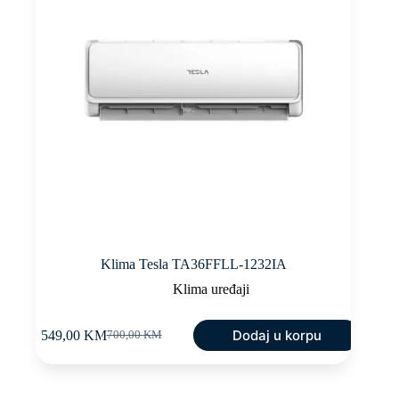
Klima Tesla TA36FFLL-1232IA
Klima uređaji
Dodaj u korpu
549,00
KM
700,00
KM
Original
Current
price
price
was:
is:
700,00 KM.
549,00 KM.