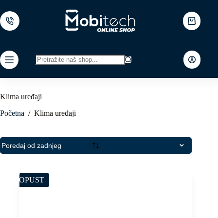
Skip
to
content
Shopping
cart
No
results
Klima uređaji
Početna
/
Klima uređaji
POPUST