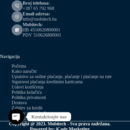
Broj telefona:
+387 65 792 968
Email adresa:
info@mobitech.ba
Mobitech:
JIB 4510626800001
PDV 510626800001
Navigacija
Početna
Kako naručiti
Uputstvo za online plaćanje, plaćanje i plaćanje na rate
Sigurnost plaćanja kreditnim karticama
Uslovi korišćenja
Politika kolačića
Politika privatnosti
Dostava
Zahtjev za kredit
Zahtjev za predračun
Kontaktirajte nas
Kontakt
Copyright @ 2023. Mobitech - Sva prava zadržana.
Open chaty
Powered by:
iCode Marketing