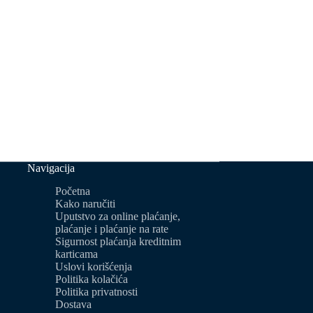
Navigacija
Početna
Kako naručiti
Uputstvo za online plaćanje,
plaćanje i plaćanje na rate
Sigurnost plaćanja kreditnim
karticama
Uslovi korišćenja
Politika kolačića
Politika privatnosti
Dostava