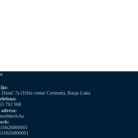
je
ija:
 Dimić 7a (Tržni centar Centrum), Banja Luka
elefona:
65 792 968
 adresa:
mobitech.ba
ech:
510626800001
510626800001