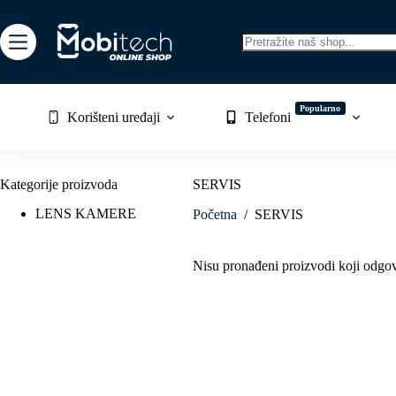
Skip
to
content
No
results
Popularno
Korišteni uređaji
Telefoni
Kategorije proizvoda
SERVIS
LENS KAMERE
Početna
/
SERVIS
Nisu pronađeni proizvodi koji odgo