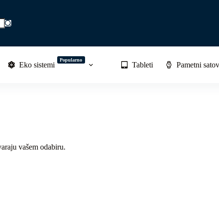
Popularno
Eko sistemi
Tableti
Pametni satov
varaju vašem odabiru.