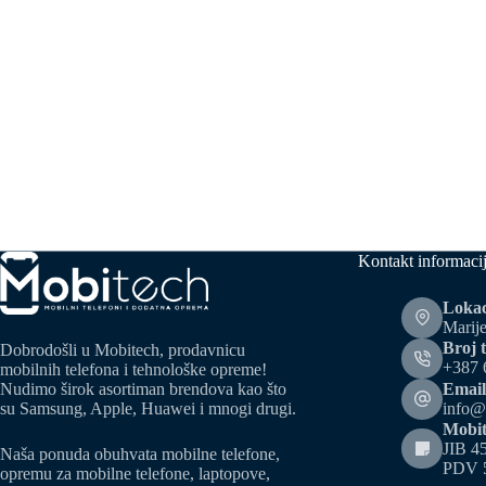
Kontakt informaci
Lokac
Marije
Broj t
Dobrodošli u Mobitech, prodavnicu
+387 
mobilnih telefona i tehnološke opreme!
Email
Nudimo širok asortiman brendova kao što
info@
su Samsung, Apple, Huawei i mnogi drugi.
Mobit
JIB 4
Naša ponuda obuhvata mobilne telefone,
PDV 
opremu za mobilne telefone, laptopove,