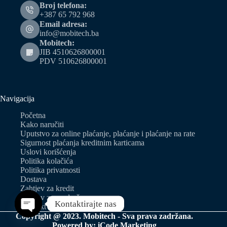
Broj telefona:
+387 65 792 968
Email adresa:
info@mobitech.ba
Mobitech:
JIB 4510626800001
PDV 510626800001
Navigacija
Početna
Kako naručiti
Uputstvo za online plaćanje, plaćanje i plaćanje na rate
Sigurnost plaćanja kreditnim karticama
Uslovi korišćenja
Politika kolačića
Politika privatnosti
Dostava
Zahtjev za kredit
Zahtjev za predračun
Kontaktirajte nas
Kontakt
Copyright @ 2023. Mobitech - Sva prava zadržana.
Open chaty
Powered by:
iCode Marketing