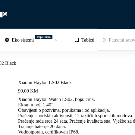
Popularno
Eko sistemi
Tableti
Pametni satov
02 Black
Xiaomi Haylou LS02 Black
90,00
KM
Xiaomi Haylou Watch LS02, boja: crna.
Ekran u boji 1.40”.
Obavijesti o pozivima, porukama i od aplikacija.
Praćenje sportskih aktivnosti, 12 različitih sportskih modova.
Praćenje rada srca 24 sata. Praćenje kvaliteta sna. Vježbe za d
Trajanje baterije 20 dana.
Vodootporan, certifikovan IP68.