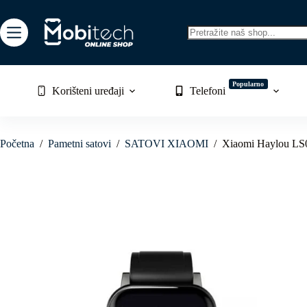
Skip
to
content
No
results
Popularno
Korišteni uređaji
Telefoni
Početna
/
Pametni satovi
/
SATOVI XIAOMI
/
Xiaomi Haylou LS