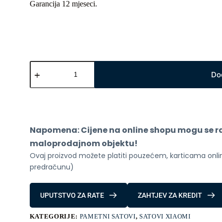
Garancija 12 mjeseci.
Xiaomi
Haylou
Do
LS02
Black
količina
Napomena: Cijene na online shopu mogu se raz
maloprodajnom objektu!
Ovaj proizvod možete platiti pouzećem, karticama online
predračunu)
UPUTSTVO ZA RATE
ZAHTJEV ZA KREDIT
KATEGORIJE:
PAMETNI SATOVI
,
SATOVI XIAOMI