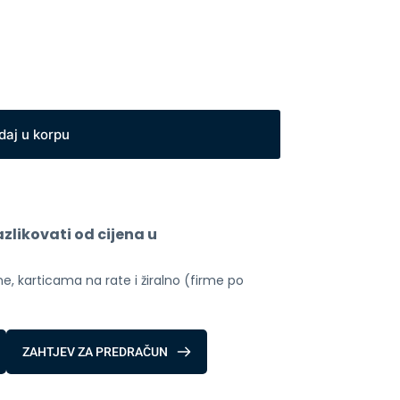
daj u korpu
likovati od cijena u 
, karticama na rate i žiralno (firme po 
ZAHTJEV ZA PREDRAČUN