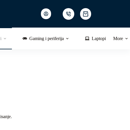
Shopping
cart
i
Gaming i periferija
Laptopi
More
isanje.