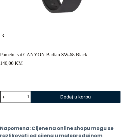
Pametni sat CANYON Badian SW-68 Black
140,00
KM
Pametni
Dodaj u korpu
sat
CANYON
Badian
SW-
68
Black
Napomena: Cijene na online shopu mogu se 
količina
razlikovati od cijena u maloprodajnom 