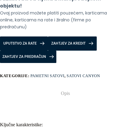
objektu!
Ovaj proizvod možete platiti pouzećem, karticama 
online, karticama na rate i žiralno (firme po 
predračunu)
UPUTSTVO ZA RATE
ZAHTJEV ZA KREDIT
ZAHTJEV ZA PREDRAČUN
KATEGORIJE:
PAMETNI SATOVI
,
SATOVI CANYON
Opis
Ključne karakteristike: