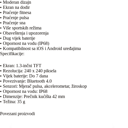
• Moderan dizajn
• Ekran na dodir
• Praćenje fitnesa
• Praćenje pulsa
• Praćenje sna
• Više sportskih režima
• Obaveštenja i upozorenja
• Dug vijek baterije
• Otpornost na vodu (IP68)
• Kompatibilnost sa iOS i Android uređajima
Specifikacije:
• Ekran: 1.3-inčni TFT
• Rezolucija: 240 x 240 piksela
• Vijek baterije: Do 7 dana
• Povezivanje: Bluetooth 4.0
• Senzori: Mjerač pulsa, akcelerometar, žiroskop
• Otpornost na vodu: IP68
• Dimenzije: Prečnik kućišta 42 mm
• Težina: 35 g
Povezani proizvodi