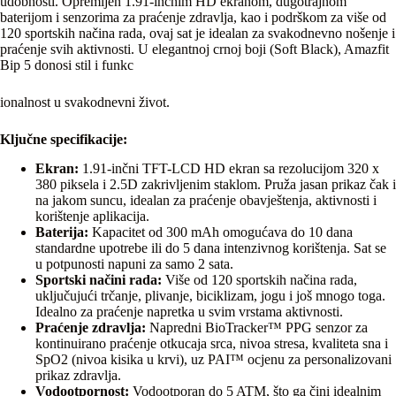
udobnosti. Opremljen 1.91-inčnim HD ekranom, dugotrajnom
baterijom i senzorima za praćenje zdravlja, kao i podrškom za više od
120 sportskih načina rada, ovaj sat je idealan za svakodnevno nošenje i
praćenje svih aktivnosti. U elegantnoj crnoj boji (Soft Black), Amazfit
Bip 5 donosi stil i funkc
ionalnost u svakodnevni život.
Ključne specifikacije:
Ekran:
1.91-inčni TFT-LCD HD ekran sa rezolucijom 320 x
380 piksela i 2.5D zakrivljenim staklom. Pruža jasan prikaz čak i
na jakom suncu, idealan za praćenje obavještenja, aktivnosti i
korištenje aplikacija.
Baterija:
Kapacitet od 300 mAh omogućava do 10 dana
standardne upotrebe ili do 5 dana intenzivnog korištenja. Sat se
u potpunosti napuni za samo 2 sata.
Sportski načini rada:
Više od 120 sportskih načina rada,
uključujući trčanje, plivanje, biciklizam, jogu i još mnogo toga.
Idealno za praćenje napretka u svim vrstama aktivnosti.
Praćenje zdravlja:
Napredni BioTracker™ PPG senzor za
kontinuirano praćenje otkucaja srca, nivoa stresa, kvaliteta sna i
SpO2 (nivoa kisika u krvi), uz PAI™ ocjenu za personalizovani
prikaz zdravlja.
Vodootpornost:
Vodootporan do 5 ATM, što ga čini idealnim