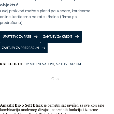
objektu!
Ovaj proizvod možete platiti pouzećem, karticama 
online, karticama na rate i žiralno (firme po 
predračunu)
UPUTSTVO ZA RATE
ZAHTJEV ZA KREDIT
ZAHTJEV ZA PREDRAČUN
KATEGORIJE:
PAMETNI SATOVI
,
SATOVI XIAOMI
Opis
Amazfit Bip 5 Soft Black
je pametni sat savršen za sve koji žele
kombinaciju modernog dizajna, naprednih funkcija i izuzetne