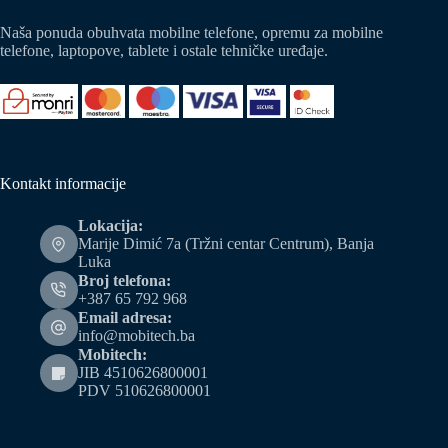
Naša ponuda obuhvata mobilne telefone, opremu za mobilne
telefone, laptopove, tablete i ostale tehničke uređaje.
Kontakt informacije
Lokacija:
Marije Dimić 7a (Tržni centar Centrum), Banja
Luka
Broj telefona:
+387 65 792 968
Email adresa:
info@mobitech.ba
Mobitech:
JIB 4510626800001
PDV 510626800001