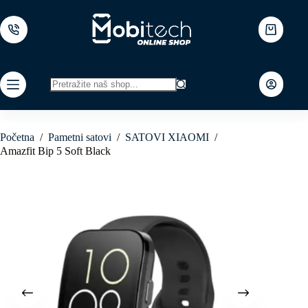
Skip
to
content
Shopping
cart
No
results
Početna
/
Pametni satovi
/
SATOVI XIAOMI
/
Amazfit Bip 5 Soft Black