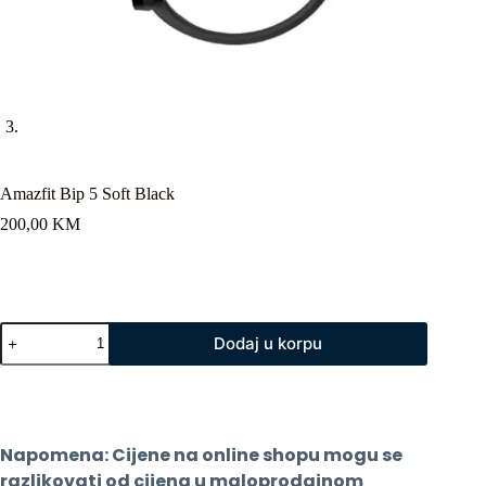
Amazfit Bip 5 Soft Black
200,00
KM
Amazfit
Dodaj u korpu
Bip
5
Soft
Black
količina
Napomena: Cijene na online shopu mogu se 
razlikovati od cijena u maloprodajnom 