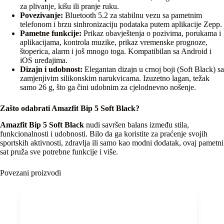
za plivanje, kišu ili pranje ruku.
Povezivanje:
Bluetooth 5.2 za stabilnu vezu sa pametnim
telefonom i brzu sinhronizaciju podataka putem aplikacije Zepp.
Pametne funkcije:
Prikaz obavještenja o pozivima, porukama i
aplikacijama, kontrola muzike, prikaz vremenske prognoze,
štoperica, alarm i još mnogo toga. Kompatibilan sa Android i
iOS uređajima.
Dizajn i udobnost:
Elegantan dizajn u crnoj boji (Soft Black) sa
zamjenjivim silikonskim narukvicama. Izuzetno lagan, težak
samo 26 g, što ga čini udobnim za cjelodnevno nošenje.
Zašto odabrati Amazfit Bip 5 Soft Black?
Amazfit Bip 5 Soft Black
nudi savršen balans između stila,
funkcionalnosti i udobnosti. Bilo da ga koristite za praćenje svojih
sportskih aktivnosti, zdravlja ili samo kao modni dodatak, ovaj pametni
sat pruža sve potrebne funkcije i više.
Povezani proizvodi