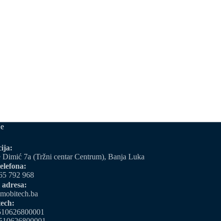
je
ija:
 Dimić 7a (Tržni centar Centrum), Banja Luka
elefona:
65 792 968
 adresa:
mobitech.ba
ech:
510626800001
510626800001