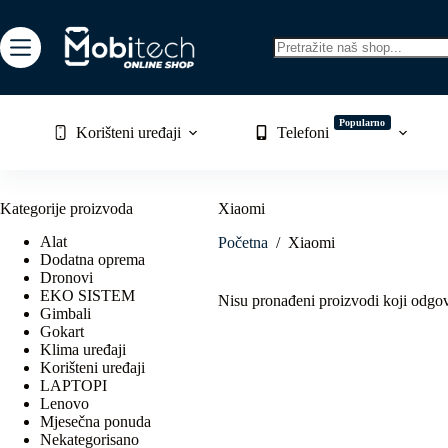
Skip
to
content
No
results
Popularno
Korišteni uređaji
Telefoni
Kategorije proizvoda
Xiaomi
Alat
Početna
/
Xiaomi
Dodatna oprema
Dronovi
EKO SISTEM
Nisu pronađeni proizvodi koji odgo
Gimbali
Gokart
Klima uređaji
Korišteni uređaji
LAPTOPI
Lenovo
Mjesečna ponuda
Nekategorisano