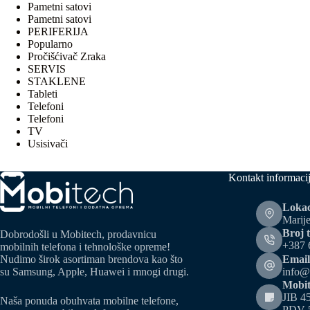
Pametni satovi
Pametni satovi
PERIFERIJA
Popularno
Pročišćivač Zraka
SERVIS
STAKLENE
Tableti
Telefoni
Telefoni
TV
Usisivači
Kontakt informaci
Lokac
Marije
Broj t
Dobrodošli u Mobitech, prodavnicu
+387 
mobilnih telefona i tehnološke opreme!
Email
Nudimo širok asortiman brendova kao što
info@
su Samsung, Apple, Huawei i mnogi drugi.
Mobit
JIB 4
Naša ponuda obuhvata mobilne telefone,
PDV 