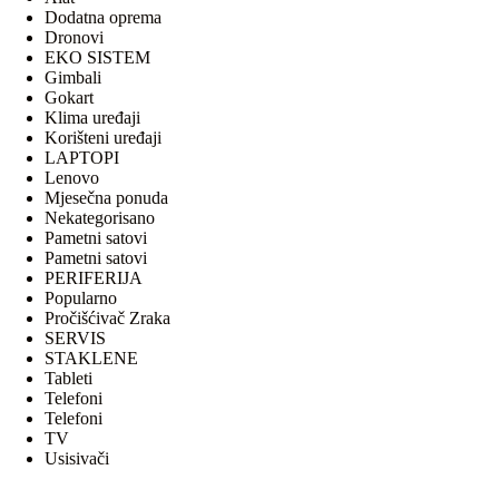
Dodatna oprema
Dronovi
EKO SISTEM
Gimbali
Gokart
Klima uređaji
Korišteni uređaji
LAPTOPI
Lenovo
Mjesečna ponuda
Nekategorisano
Pametni satovi
Pametni satovi
PERIFERIJA
Popularno
Pročišćivač Zraka
SERVIS
STAKLENE
Tableti
Telefoni
Telefoni
TV
Usisivači