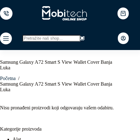
Skip
to
content
Shopping
cart
No
results
Samsung Galaxy A72 Smart S View Wallet Cover Banja
Luka
Početna
/
Samsung Galaxy A72 Smart S View Wallet Cover Banja
Luka
Nisu pronađeni proizvodi koji odgovaraju vašem odabiru.
Kategorije proizvoda
Alat