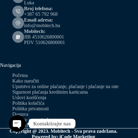
Luka
Broj telefona:
+387 65 792 968
Email adresa:
info@mobitech.ba
Mobitech:
JIB 4510626800001
PDV 510626800001
Navigacija
Početna
Kako naručiti
Uputstvo za online plaćanje, plaćanje i plaćanje na rate
Sigurnost plaćanja kreditnim karticama
Uslovi korišćenja
Politika kolačića
Politika privatnosti
Dostava
Zahtjev za predračun
Kontaktirajte nas
Kontakt
Copyright @ 2023. Mobitech - Sva prava zadržana.
Open chaty
Powered by:
iCode Marketing