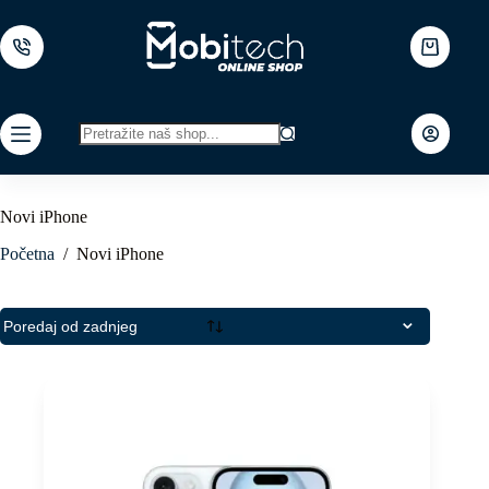
Skip
to
content
Shopping
cart
No
results
Novi iPhone
Početna
/
Novi iPhone