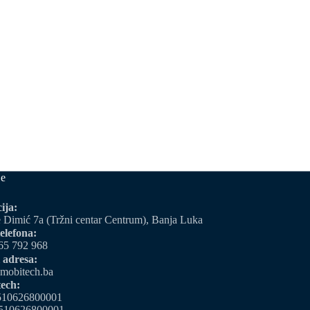
je
ija:
 Dimić 7a (Tržni centar Centrum), Banja Luka
elefona:
65 792 968
 adresa:
mobitech.ba
ech:
510626800001
510626800001