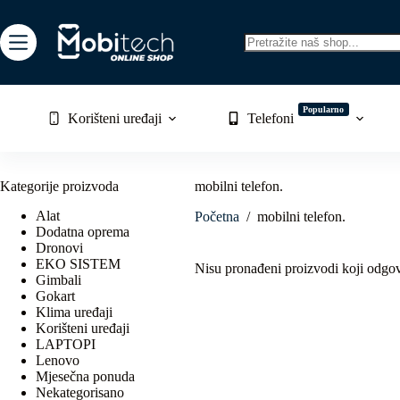
Skip
to
content
No
results
Popularno
Korišteni uređaji
Telefoni
Kategorije proizvoda
mobilni telefon.
Alat
Početna
/
mobilni telefon.
Dodatna oprema
Dronovi
EKO SISTEM
Nisu pronađeni proizvodi koji odgo
Gimbali
Gokart
Klima uređaji
Korišteni uređaji
LAPTOPI
Lenovo
Mjesečna ponuda
Nekategorisano