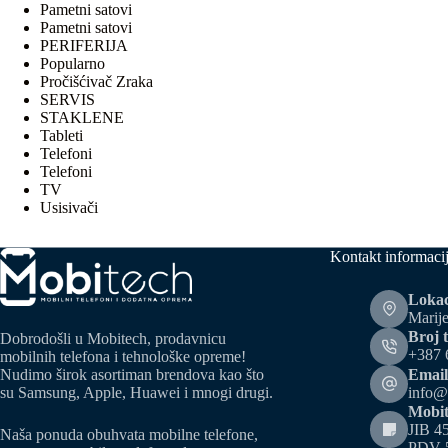
Pametni satovi
Pametni satovi
PERIFERIJA
Popularno
Pročišćivač Zraka
SERVIS
STAKLENE
Tableti
Telefoni
Telefoni
TV
Usisivači
Kontakt informaci
Lokac
Marije
Broj t
Dobrodošli u Mobitech, prodavnicu
+387 
mobilnih telefona i tehnološke opreme!
Email
Nudimo širok asortiman brendova kao što
info@
su Samsung, Apple, Huawei i mnogi drugi.
Mobit
JIB 4
Naša ponuda obuhvata mobilne telefone,
PDV 