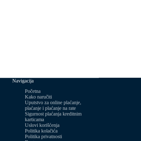
Navigacija
Početna
Kako naručiti
Uputstvo za online plaćanje,
plaćanje i plaćanje na rate
Sigurnost plaćanja kreditnim
karticama
Uslovi korišćenja
Politika kolačića
Politika privatnosti