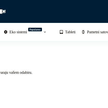
Popularno
Eko sistemi
Tableti
Pametni satov
varaju vašem odabiru.