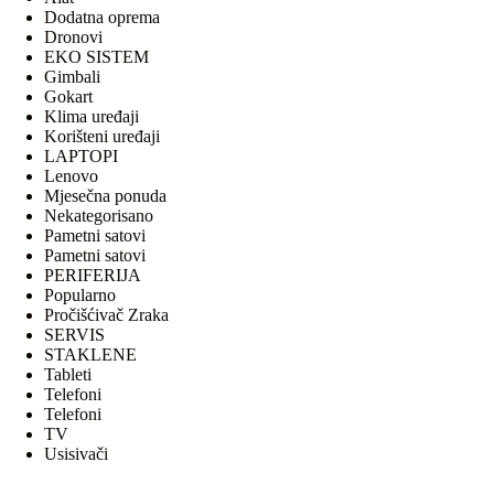
Dodatna oprema
Dronovi
EKO SISTEM
Gimbali
Gokart
Klima uređaji
Korišteni uređaji
LAPTOPI
Lenovo
Mjesečna ponuda
Nekategorisano
Pametni satovi
Pametni satovi
PERIFERIJA
Popularno
Pročišćivač Zraka
SERVIS
STAKLENE
Tableti
Telefoni
Telefoni
TV
Usisivači