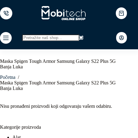
Skip
to
content
Shopping
cart
No
results
Maska Spigen Tough Armor Samsung Galaxy S22 Plus 5G
Banja Luka
Početna
/
Maska Spigen Tough Armor Samsung Galaxy S22 Plus 5G
Banja Luka
Nisu pronađeni proizvodi koji odgovaraju vašem odabiru.
Kategorije proizvoda
Alat