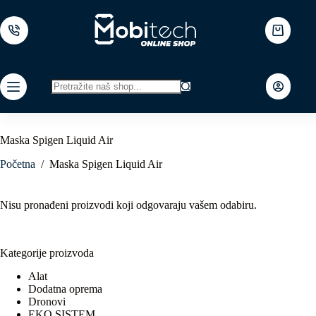
Skip
to
content
Shopping
cart
No
results
Maska Spigen Liquid Air
Početna
/
Maska Spigen Liquid Air
Nisu pronađeni proizvodi koji odgovaraju vašem odabiru.
Kategorije proizvoda
Alat
Dodatna oprema
Dronovi
EKO SISTEM