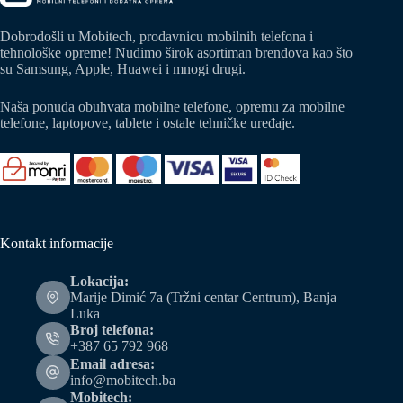
Dobrodošli u Mobitech, prodavnicu mobilnih telefona i
tehnološke opreme! Nudimo širok asortiman brendova kao što
su Samsung, Apple, Huawei i mnogi drugi.
Naša ponuda obuhvata mobilne telefone, opremu za mobilne
telefone, laptopove, tablete i ostale tehničke uređaje.
Kontakt informacije
Lokacija:
Marije Dimić 7a (Tržni centar Centrum), Banja
Luka
Broj telefona:
+387 65 792 968
Email adresa:
info@mobitech.ba
Mobitech: