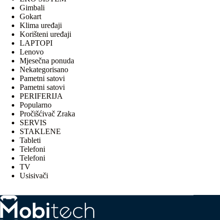
Gimbali
Gokart
Klima uređaji
Korišteni uređaji
LAPTOPI
Lenovo
Mjesečna ponuda
Nekategorisano
Pametni satovi
Pametni satovi
PERIFERIJA
Popularno
Pročišćivač Zraka
SERVIS
STAKLENE
Tableti
Telefoni
Telefoni
TV
Usisivači