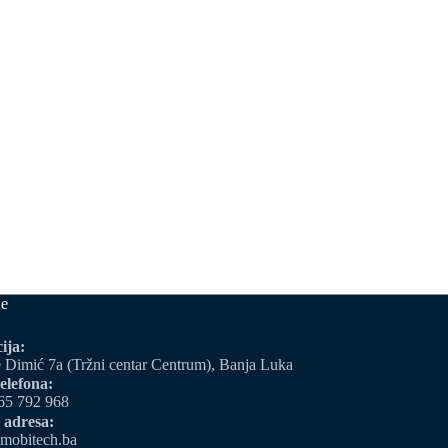
je
ija:
 Dimić 7a (Tržni centar Centrum), Banja Luka
elefona:
65 792 968
 adresa:
mobitech.ba