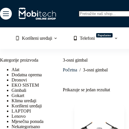
Skip
to
content
No
results
Popularno
Korišteni uređaji
Telefoni
Kategorije proizvoda
3-osni gimbal
Alat
Početna
/
3-osni gimbal
Dodatna oprema
Dronovi
EKO SISTEM
Prikazuje se jedan rezultat
Gimbali
Gokart
Klima uređaji
Korišteni uređaji
LAPTOPI
Lenovo
Mjesečna ponuda
Nekategorisano