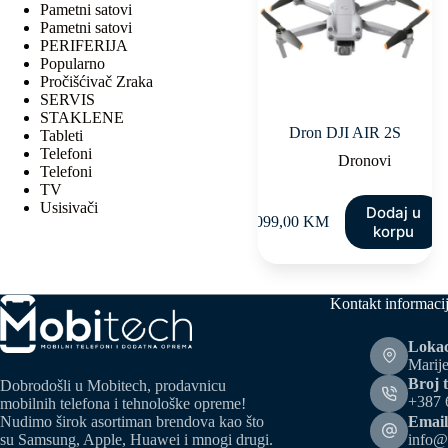
Pametni satovi
Pametni satovi
PERIFERIJA
Popularno
Pročišćivač Zraka
SERVIS
STAKLENE
Dron DJI AIR 2S
Tableti
Telefoni
Dronovi
Telefoni
TV
Usisivači
Dodaj u
2.099,00
KM
korpu
Kontakt informaci
Lokac
Marije
Broj t
Dobrodošli u Mobitech, prodavnicu
+387 
mobilnih telefona i tehnološke opreme!
Email
Nudimo širok asortiman brendova kao što
info@
su Samsung, Apple, Huawei i mnogi drugi.