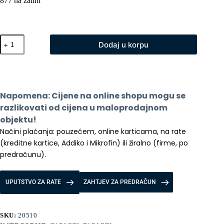
877 na zalihi
Cubot
Dodaj u korpu
Tab
70
10.95
6GB
128GB
LTE
Napomena: Cijene na online shopu mogu se 
plus
mis
razlikovati od cijena u maloprodajnom 
i
objektu!
tastatura
Načini plaćanja: pouzećem, online karticama, na rate 
količina
(kreditne kartice, Addiko i Mikrofin) ili žiralno (firme, po 
predračunu).
UPUTSTVO ZA RATE
ZAHTJEV ZA PREDRAČUN
SKU:
20510