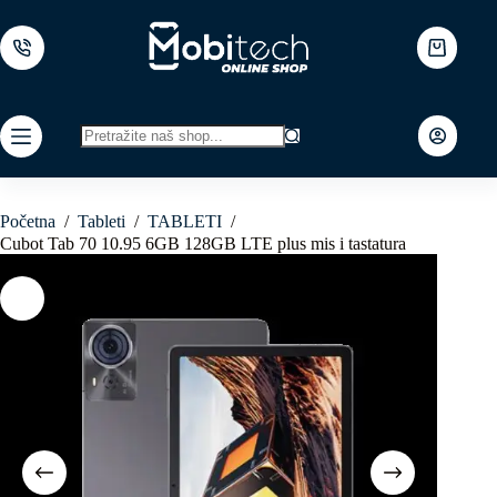
Skip
to
content
Shopping
cart
No
results
Početna
/
Tableti
/
TABLETI
/
Cubot Tab 70 10.95 6GB 128GB LTE plus mis i tastatura