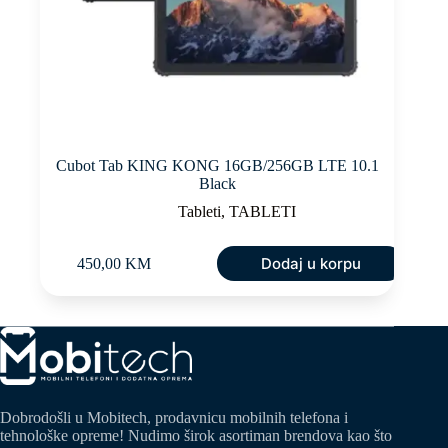
Cubot Tab KING KONG 16GB/256GB LTE 10.1
Black
Tableti
,
TABLETI
Dodaj u korpu
450,00
KM
Dobrodošli u Mobitech, prodavnicu mobilnih telefona i
tehnološke opreme! Nudimo širok asortiman brendova kao što