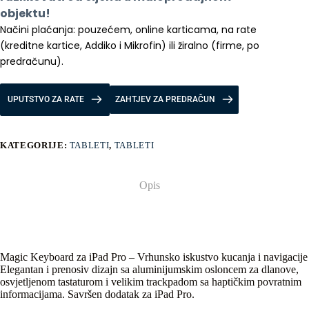
količina
objektu!
Načini plaćanja: pouzećem, online karticama, na rate 
(kreditne kartice, Addiko i Mikrofin) ili žiralno (firme, po 
predračunu).
UPUTSTVO ZA RATE
ZAHTJEV ZA PREDRAČUN
KATEGORIJE:
TABLETI
,
TABLETI
Opis
Magic Keyboard za iPad Pro – Vrhunsko iskustvo kucanja i navigacije
Elegantan i prenosiv dizajn sa aluminijumskim osloncem za dlanove,
osvjetljenom tastaturom i velikim trackpadom sa haptičkim povratnim
informacijama. Savršen dodatak za iPad Pro.