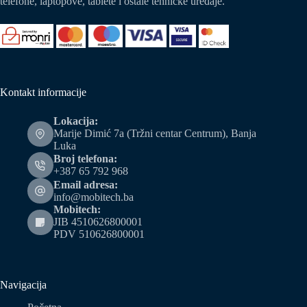
telefone, laptopove, tablete i ostale tehničke uređaje.
Kontakt informacije
Lokacija:
Marije Dimić 7a (Tržni centar Centrum), Banja
Luka
Broj telefona:
+387 65 792 968
Email adresa:
info@mobitech.ba
Mobitech:
JIB 4510626800001
PDV 510626800001
Navigacija