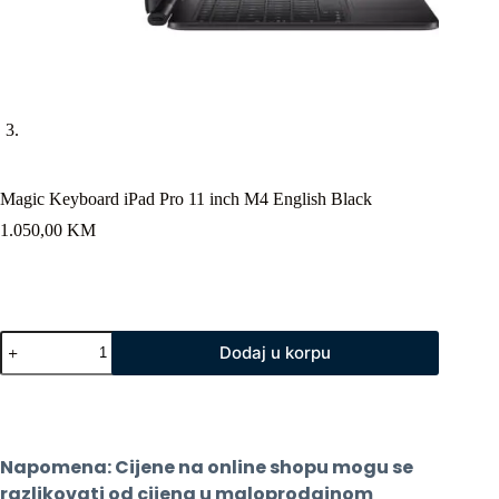
Magic Keyboard iPad Pro 11 inch M4 English Black
1.050,00
KM
Magic
Dodaj u korpu
Keyboard
iPad
Pro
11
inch
M4
Napomena: Cijene na online shopu mogu se 
English
Black
razlikovati od cijena u maloprodajnom 