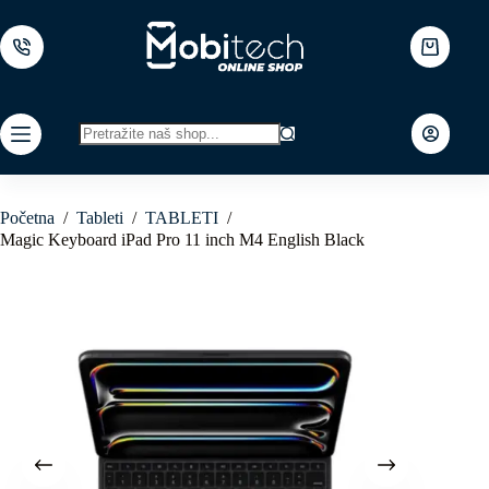
Skip
to
content
Shopping
cart
No
results
Početna
/
Tableti
/
TABLETI
/
Magic Keyboard iPad Pro 11 inch M4 English Black