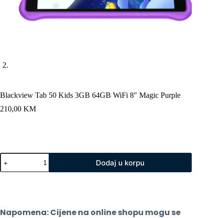
Blackview Tab 50 Kids 3GB 64GB WiFi 8″ Magic Purple
210,00
KM
Blackview
Dodaj u korpu
Tab
50
Kids
3GB
64GB
WiFi
Napomena: Cijene na online shopu mogu se 
8"