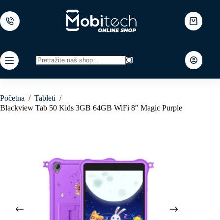
Skip
to
content
Shopping
cart
No
results
Početna
/
Tableti
/
Blackview Tab 50 Kids 3GB 64GB WiFi 8″ Magic Purple