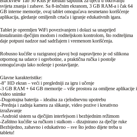
Blackview Tab 50 Kids je idealan saputnik za djecu u otkrivanju
svijeta znanja i zabave. Sa 8-inčnim ekranom, 3 GB RAM-a i čak 64
GB interne memorije, ovaj tablet omogućava nesmetano korišćenje
aplikacija, gledanje omiljenih crtaća i igranje edukativnih igara.
Tablet je opremljen WiFi povezivanjem i dolazi sa unaprijed
instaliranim dječijim modom i roditeljskom kontrolom, što roditeljima
daje potpuni nadzor nad sadržajem i vremenom korišćenja.
Robusno kućište u razigranoj plavoj boji napravljeno je od silikona
otpornog na udarce i ogrebotine, a praktična ručka i postolje
omogućavaju lako nošenje i postavljanje.
Glavne karakteristike:
-8″ HD ekran – veći i pregledniji za igru i učenje
-3 GB RAM + 64 GB memorije – više prostora za omiljene aplikacije i
video snimke
-Dugotrajna baterija – idealna za cjelodnevnu upotrebu
-Prednja i zadnja kamera za slikanje, video pozive i kreativno
izražavanje
-Android sistem sa dječijim interfejsom i bezbjednim režimom
-Zaštitno kućište sa ručkom i stalkom – dizajnirano za dječije ruke
Bezbijedno, zabavno i edukativno – sve što jedno dijete treba u
tabletu!