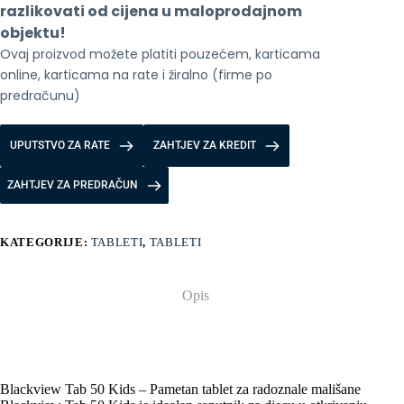
Magic
razlikovati od cijena u maloprodajnom 
Purple
objektu!
količina
Ovaj proizvod možete platiti pouzećem, karticama 
online, karticama na rate i žiralno (firme po 
predračunu)
UPUTSTVO ZA RATE
ZAHTJEV ZA KREDIT
ZAHTJEV ZA PREDRAČUN
KATEGORIJE:
TABLETI
,
TABLETI
Opis
Blackview Tab 50 Kids – Pametan tablet za radoznale mališane