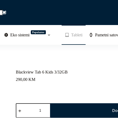
Popularno
Eko sistemi
Tableti
Pametni satov
Blackview Tab 6 Kids 3/32GB
290,00
KM
Blackview
Tab
Do
6