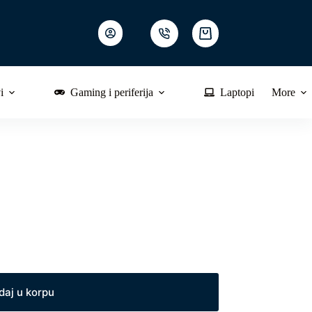
Shopping
cart
i
Gaming i periferija
Laptopi
More
daj u korpu