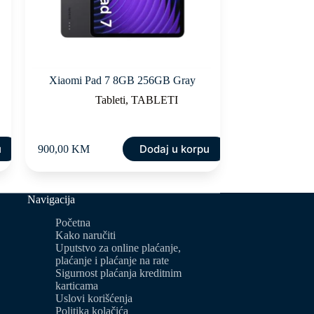
Xiaomi Pad 7 8GB 256GB Gray
Tableti
,
TABLETI
u
Dodaj u korpu
900,00
KM
Navigacija
Početna
Kako naručiti
Uputstvo za online plaćanje,
plaćanje i plaćanje na rate
Sigurnost plaćanja kreditnim
karticama
Uslovi korišćenja
Politika kolačića