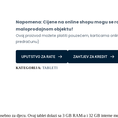
Kids
3/32GB
količina
Napomena: Cijene na online shopu mogu se raz
maloprodajnom objektu!
Ovaj proizvod možete platiti pouzećem, karticama online
predračunu)
UPUTSTVO ZA RATE
ZAHTJEV ZA KREDIT
KATEGORIJA:
TABLETI
sebno za djecu. Ovaj tablet dolazi sa 3 GB RAM-a i 32 GB interne memo