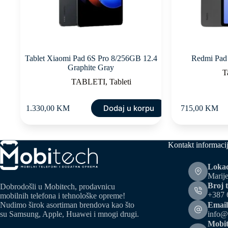
Tablet Xiaomi Pad 6S Pro 8/256GB 12.4
Redmi Pad
Graphite Gray
T
TABLETI
,
Tableti
Dodaj u korpu
1.330,00
KM
715,00
KM
Kontakt informaci
Lokac
Marije
Broj t
Dobrodošli u Mobitech, prodavnicu
+387 
mobilnih telefona i tehnološke opreme!
Email
Nudimo širok asortiman brendova kao što
info@
su Samsung, Apple, Huawei i mnogi drugi.
Mobit