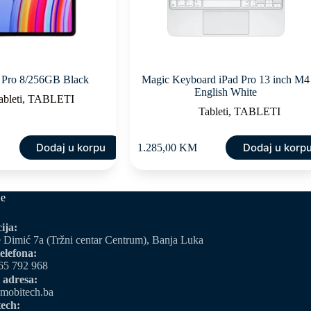
 Pro 8/256GB Black
Magic Keyboard iPad Pro 13 inch M4
English White
ableti
,
TABLETI
Tableti
,
TABLETI
Dodaj u korpu
Dodaj u korp
1.285,00
KM
je
ija:
 Dimić 7a (Tržni centar Centrum), Banja Luka
elefona:
65 792 968
 adresa:
mobitech.ba
ech: