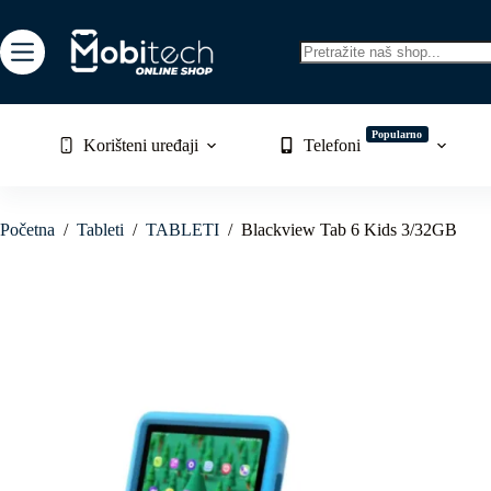
Skip
to
content
No
results
Popularno
Korišteni uređaji
Telefoni
Početna
/
Tableti
/
TABLETI
/
Blackview Tab 6 Kids 3/32GB