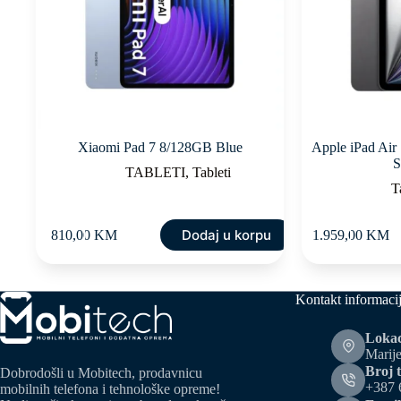
Xiaomi Pad 7 8/128GB Blue
Apple iPad Air
S
TABLETI
,
Tableti
T
Dodaj u korpu
810,00
KM
1.959,00
KM
Kontakt informaci
Lokac
Marije
Broj t
Dobrodošli u Mobitech, prodavnicu
+387 
mobilnih telefona i tehnološke opreme!