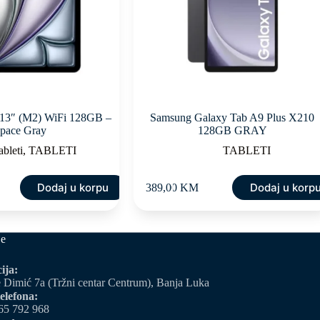
 13″ (M2) WiFi 128GB –
Samsung Galaxy Tab A9 Plus X210
pace Gray
128GB GRAY
ableti
,
TABLETI
TABLETI
Dodaj u korpu
Dodaj u korp
389,00
KM
je
ija:
 Dimić 7a (Tržni centar Centrum), Banja Luka
elefona:
65 792 968