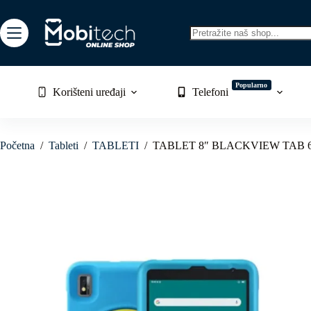
Skip
to
content
No
results
Popularno
Korišteni uređaji
Telefoni
Početna
/
Tableti
/
TABLETI
/
TABLET 8″ BLACKVIEW TAB 