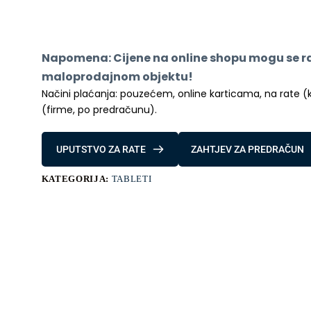
TAB
6
LTE
3GB/32GB
KIDS
Napomena: Cijene na online shopu mogu se raz
DONUT
BLUE
maloprodajnom objektu!
količina
Načini plaćanja: pouzećem, online karticama, na rate (kred
(firme, po predračunu).
UPUTSTVO ZA RATE
ZAHTJEV ZA PREDRAČUN
KATEGORIJA:
TABLETI