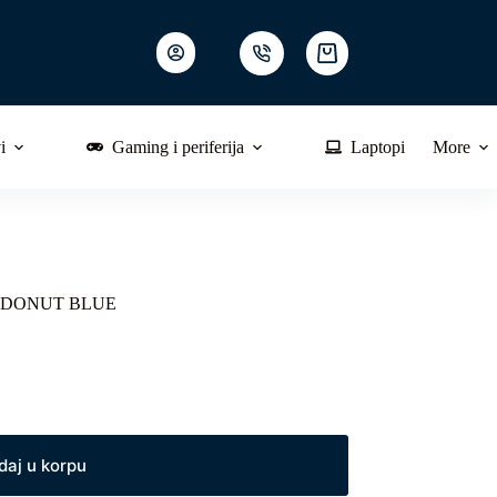
Shopping
cart
i
Gaming i periferija
Laptopi
More
S DONUT BLUE
daj u korpu