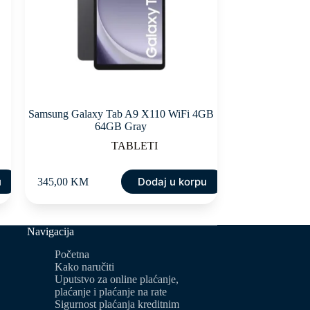
Samsung Galaxy Tab A9 X110 WiFi 4GB
64GB Gray
TABLETI
u
Dodaj u korpu
345,00
KM
Navigacija
Početna
Kako naručiti
Uputstvo za online plaćanje,
plaćanje i plaćanje na rate
Sigurnost plaćanja kreditnim