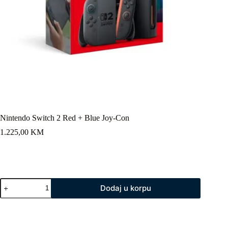
Nintendo Switch 2 Red + Blue Joy-Con
1.225,00
KM
Nintendo
Dodaj u korpu
Switch
2
Red
+
Blue