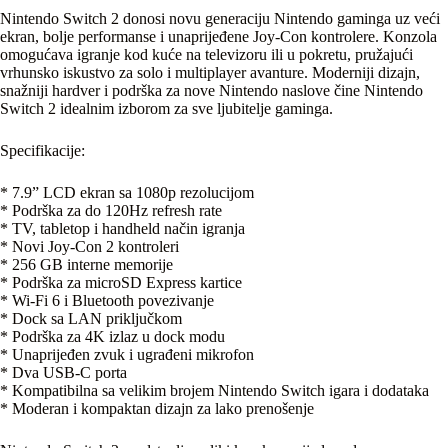
Nintendo Switch 2 donosi novu generaciju Nintendo gaminga uz veći
ekran, bolje performanse i unaprijeđene Joy-Con kontrolere. Konzola
omogućava igranje kod kuće na televizoru ili u pokretu, pružajući
vrhunsko iskustvo za solo i multiplayer avanture. Moderniji dizajn,
snažniji hardver i podrška za nove Nintendo naslove čine Nintendo
Switch 2 idealnim izborom za sve ljubitelje gaminga.
Specifikacije:
* 7.9” LCD ekran sa 1080p rezolucijom
* Podrška za do 120Hz refresh rate
* TV, tabletop i handheld način igranja
* Novi Joy-Con 2 kontroleri
* 256 GB interne memorije
* Podrška za microSD Express kartice
* Wi-Fi 6 i Bluetooth povezivanje
* Dock sa LAN priključkom
* Podrška za 4K izlaz u dock modu
* Unaprijeđen zvuk i ugrađeni mikrofon
* Dva USB-C porta
* Kompatibilna sa velikim brojem Nintendo Switch igara i dodataka
* Moderan i kompaktan dizajn za lako prenošenje