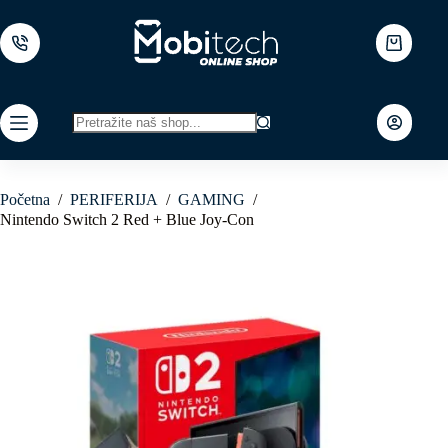
Skip
to
content
Shopping
cart
No
results
Početna
/
PERIFERIJA
/
GAMING
/
Nintendo Switch 2 Red + Blue Joy-Con