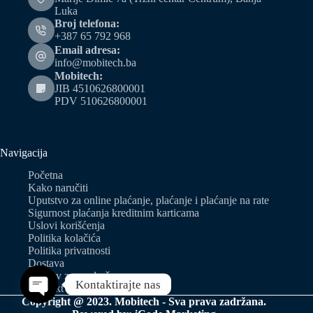
Luka
Broj telefona:
+387 65 792 968
Email adresa:
info@mobitech.ba
Mobitech:
JIB 4510626800001
PDV 510626800001
Navigacija
Početna
Kako naručiti
Uputstvo za online plaćanje, plaćanje i plaćanje na rate
Sigurnost plaćanja kreditnim karticama
Uslovi korišćenja
Politika kolačića
Politika privatnosti
Dostava
Zahtjev za predračun
Kontaktirajte nas
Kontakt
Copyright @ 2023. Mobitech - Sva prava zadržana.
Open chaty