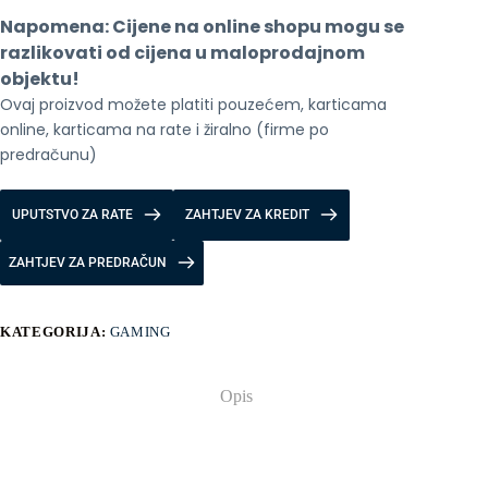
Joy-
Napomena: Cijene na online shopu mogu se 
Con
količina
razlikovati od cijena u maloprodajnom 
objektu!
Ovaj proizvod možete platiti pouzećem, karticama 
online, karticama na rate i žiralno (firme po 
predračunu)
UPUTSTVO ZA RATE
ZAHTJEV ZA KREDIT
ZAHTJEV ZA PREDRAČUN
KATEGORIJA:
GAMING
Opis