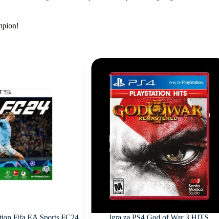
ampion!
ation Fifa EA Sports FC24
Igra za PS4 God of War 3 HITS