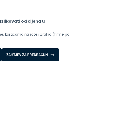
likovati od cijena u 
, karticama na rate i žiralno (firme po 
ZAHTJEV ZA PREDRAČUN