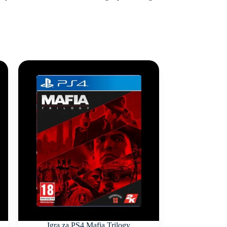
Igra za PS4 Mafia Trilogy