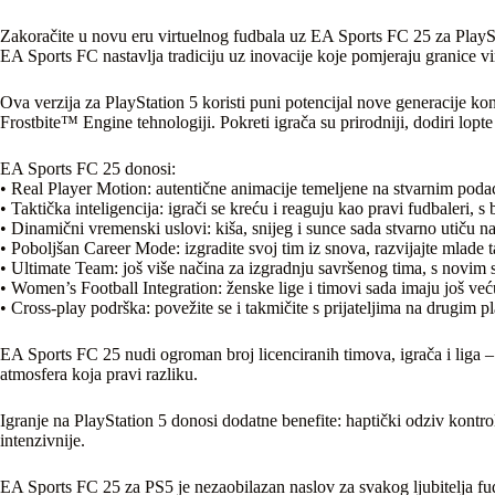
Zakoračite u novu eru virtuelnog fudbala uz EA Sports FC 25 za PlayStat
EA Sports FC nastavlja tradiciju uz inovacije koje pomjeraju granice vi
Ova verzija za PlayStation 5 koristi puni potencijal nove generacije k
Frostbite™ Engine tehnologiji. Pokreti igrača su prirodniji, dodiri lopte
EA Sports FC 25 donosi:
• Real Player Motion: autentične animacije temeljene na stvarnim podac
• Taktička inteligencija: igrači se kreću i reaguju kao pravi fudbaleri,
• Dinamični vremenski uslovi: kiša, snijeg i sunce sada stvarno utiču na 
• Poboljšan Career Mode: izgradite svoj tim iz snova, razvijajte mlade t
• Ultimate Team: još više načina za izgradnju savršenog tima, s novim
• Women’s Football Integration: ženske lige i timovi sada imaju još veću
• Cross-play podrška: povežite se i takmičite s prijateljima na drugim 
EA Sports FC 25 nudi ogroman broj licenciranih timova, igrača i liga –
atmosfera koja pravi razliku.
Igranje na PlayStation 5 donosi dodatne benefite: haptički odziv kontr
intenzivnije.
EA Sports FC 25 za PS5 je nezaobilazan naslov za svakog ljubitelja fudb