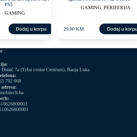
PS5
GAMING
,
PERIFERIJA
GAMING
Dodaj u korpu
Dodaj u korp
29,00
KM
je
ija:
 Dimić 7a (Tržni centar Centrum), Banja Luka
elefona:
65 792 968
 adresa:
mobitech.ba
ech:
510626800001
510626800001