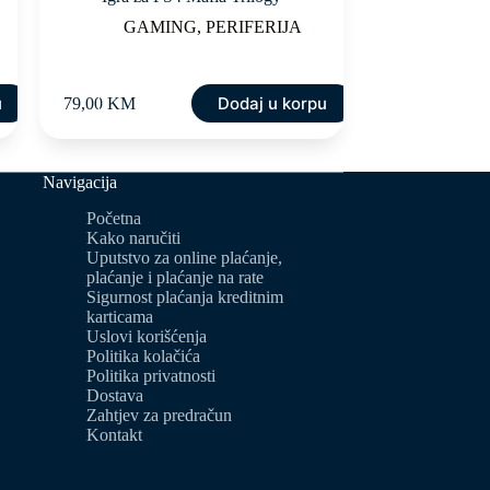
GAMING
,
PERIFERIJA
u
Dodaj u korpu
79,00
KM
Navigacija
Početna
Kako naručiti
Uputstvo za online plaćanje,
plaćanje i plaćanje na rate
Sigurnost plaćanja kreditnim
karticama
Uslovi korišćenja
Politika kolačića
Politika privatnosti
Dostava
Zahtjev za predračun
Kontakt