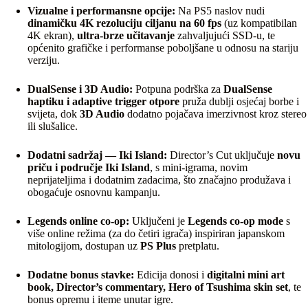
Vizualne i performansne opcije:
Na PS5 naslov nudi
dinamičku 4K rezoluciju ciljanu na 60 fps
(uz kompatibilan
4K ekran),
ultra-brze učitavanje
zahvaljujući SSD-u, te
općenito grafičke i performanse poboljšane u odnosu na stariju
verziju.
DualSense i 3D Audio:
Potpuna podrška za
DualSense
haptiku i adaptive trigger otpore
pruža dublji osjećaj borbe i
svijeta, dok
3D Audio
dodatno pojačava imerzivnost kroz stereo
ili slušalice.
Dodatni sadržaj — Iki Island:
Director’s Cut uključuje
novu
priču i područje Iki Island
, s mini-igrama, novim
neprijateljima i dodatnim zadacima, što značajno produžava i
obogaćuje osnovnu kampanju.
Legends online co-op:
Uključeni je
Legends co-op mode
s
više online režima (za do četiri igrača) inspiriran japanskom
mitologijom, dostupan uz
PS Plus
pretplatu.
Dodatne bonus stavke:
Edicija donosi i
digitalni mini art
book, Director’s commentary, Hero of Tsushima skin set
, te
bonus opremu i iteme unutar igre.