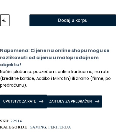
Igra
Dodaj u korpu
za
PS5
Ghost
of
Tsushima
Directors
Napomena: Cijene na online shopu mogu se 
Cut
količina
razlikovati od cijena u maloprodajnom 
objektu!
Načini plaćanja: pouzećem, online karticama, na rate 
(kreditne kartice, Addiko i Mikrofin) ili žiralno (firme, po 
predračunu).
UPUTSTVO ZA RATE
ZAHTJEV ZA PREDRAČUN
SKU:
22914
KATEGORIJE:
GAMING
,
PERIFERIJA