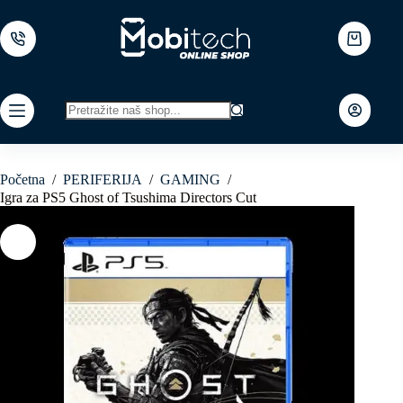
Skip
to
content
Shopping
cart
No
results
Početna
/
PERIFERIJA
/
GAMING
/
Igra za PS5 Ghost of Tsushima Directors Cut