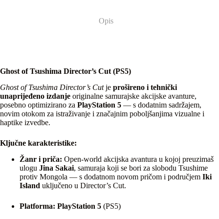
Opis
Ghost of Tsushima Director’s Cut (PS5)
Ghost of Tsushima Director’s Cut
je
prošireno i tehnički
unaprijeđeno izdanje
originalne samurajske akcijske avanture,
posebno optimizirano za
PlayStation 5
— s dodatnim sadržajem,
novim otokom za istraživanje i značajnim poboljšanjima vizualne i
haptike izvedbe.
Ključne karakteristike:
Žanr i priča:
Open-world akcijska avantura u kojoj preuzimaš
ulogu
Jina Sakai
, samuraja koji se bori za slobodu Tsushime
protiv Mongola — s dodatnom novom pričom i područjem
Iki
Island
uključeno u Director’s Cut.
Platforma:
PlayStation 5
(PS5)