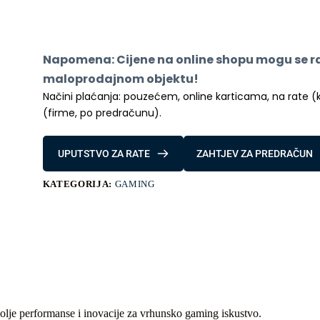
Pro
količina
Napomena: Cijene na online shopu mogu se raz
maloprodajnom objektu!
Načini plaćanja: pouzećem, online karticama, na rate (kred
(firme, po predračunu).
UPUTSTVO ZA RATE
ZAHTJEV ZA PREDRAČUN
KATEGORIJA:
GAMING
bolje performanse i inovacije za vrhunsko gaming iskustvo.