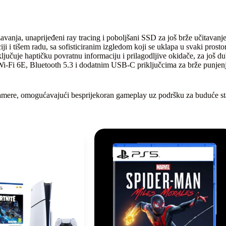
nja, unaprijeđeni ray tracing i poboljšani SSD za još brže učitavanje 
i i tišem radu, sa sofisticiranim izgledom koji se uklapa u svaki prostor
učuje haptičku povratnu informaciju i prilagodljive okidače, za još dub
i-Fi 6E, Bluetooth 5.3 i dodatnim USB-C priključcima za brže punjenj
amere, omogućavajući besprijekoran gameplay uz podršku za buduće sta