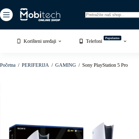
Skip
to
content
No
results
Popularno
Korišteni uređaji
Telefoni
Početna
/
PERIFERIJA
/
GAMING
/
Sony PlayStation 5 Pro