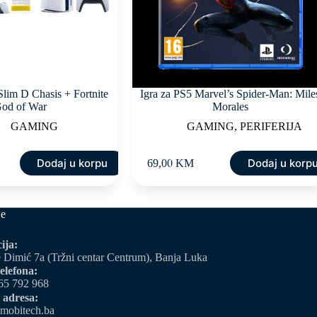
Slim D Chasis + Fortnite
Igra za PS5 Marvel’s Spider-Man: Mile
od of War
Morales
GAMING
GAMING
,
PERIFERIJA
Dodaj u korpu
Dodaj u korp
69,00
KM
je
ija:
 Dimić 7a (Tržni centar Centrum), Banja Luka
elefona:
65 792 968
 adresa:
mobitech.ba