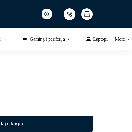
Shopping
cart
i
Gaming i periferija
Laptopi
More
daj u korpu