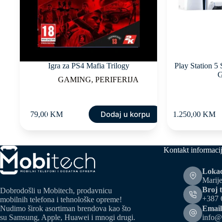
Igra za PS4 Mafia Trilogy
Play Station 5 
G
GAMING
,
PERIFERIJA
Dodaj u korpu
79,00
KM
1.250,00
KM
Kontakt informaci
Lokac
Marije
Broj t
Dobrodošli u Mobitech, prodavnicu
+387 
mobilnih telefona i tehnološke opreme!
Email
Nudimo širok asortiman brendova kao što
info@
su Samsung, Apple, Huawei i mnogi drugi.