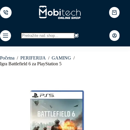
Skip
to
content
Shopping
cart
No
results
Početna
/
PERIFERIJA
/
GAMING
/
Igra Battlefield 6 za PlayStation 5