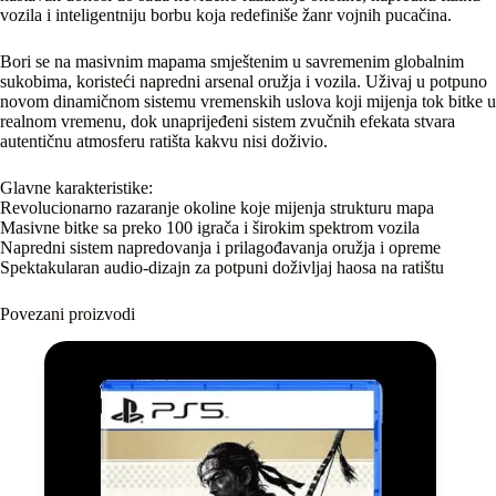
vozila i inteligentniju borbu koja redefiniše žanr vojnih pucačina.
Bori se na masivnim mapama smještenim u savremenim globalnim
sukobima, koristeći napredni arsenal oružja i vozila. Uživaj u potpuno
novom dinamičnom sistemu vremenskih uslova koji mijenja tok bitke u
realnom vremenu, dok unaprijeđeni sistem zvučnih efekata stvara
autentičnu atmosferu ratišta kakvu nisi doživio.
Glavne karakteristike:
Revolucionarno razaranje okoline koje mijenja strukturu mapa
Masivne bitke sa preko 100 igrača i širokim spektrom vozila
Napredni sistem napredovanja i prilagođavanja oružja i opreme
Spektakularan audio-dizajn za potpuni doživljaj haosa na ratištu
Povezani proizvodi