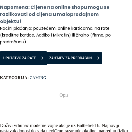
količina
Napomena: Cijene na online shopu mogu se 
razlikovati od cijena u maloprodajnom 
objektu!
Načini plaćanja: pouzećem, online karticama, na rate 
(kreditne kartice, Addiko i Mikrofin) ili žiralno (firme, po 
predračunu).
UPUTSTVO ZA RATE
ZAHTJEV ZA PREDRAČUN
KATEGORIJA:
GAMING
Opis
Doživi vrhunac moderne vojne akcije uz Battlefield 6. Najnoviji
nastavak donosi do sada neviđeno razaranje okoline, naprednu fiziku