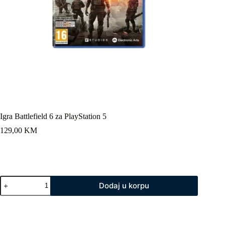
Igra Battlefield 6 za PlayStation 5
129,00
KM
Igra
Dodaj u korpu
Battlefield
6
za
PlayStation
5