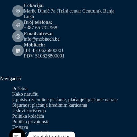
Lokacija:
Marije Dimić 7a (Tržni centar Centrum), Banja
Luka
Broj telefona:
+387 65 792 968
Email adresa:
info@mobitech.ba
Mobitech:
JIB 4510626800001
PDV 510626800001
Navigacija
Početna
Kako naručiti
Uputstvo za online plaćanje, plaćanje i plaćanje na rate
Sigurnost plaćanja kreditnim karticama
Uslovi korišćenja
Politika kolačića
Politika privatnosti
Dostava
Zahtjev za predračun
Kontaktirajte nas