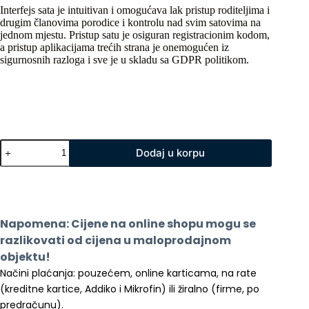
Interfejs sata je intuitivan i omogućava lak pristup roditeljima i
drugim članovima porodice i kontrolu nad svim satovima na
jednom mjestu. Pristup satu je osiguran registracionim kodom,
a pristup aplikacijama trećih strana je onemogućen iz
sigurnosnih razloga i sve je u skladu sa GDPR politikom.
Dječiji
Dodaj u korpu
sat
Canyon
KW34
Plavi
količina
Napomena: Cijene na online shopu mogu se 
razlikovati od cijena u maloprodajnom 
objektu!
Načini plaćanja: pouzećem, online karticama, na rate 
(kreditne kartice, Addiko i Mikrofin) ili žiralno (firme, po 
predračunu).