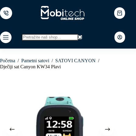
Skip
to
content
Shopping
cart
No
results
Početna
/
Pametni satovi
/
SATOVI CANYON
/
Dječiji sat Canyon KW34 Plavi