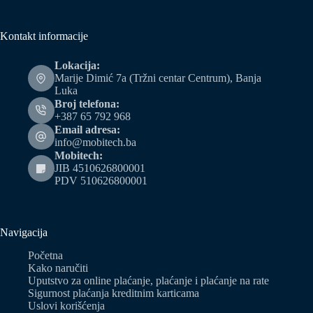
Kontakt informacije
Lokacija:
Marije Dimić 7a (Tržni centar Centrum), Banja
Luka
Broj telefona:
+387 65 792 968
Email adresa:
info@mobitech.ba
Mobitech:
JIB 4510626800001
PDV 510626800001
Navigacija
Početna
Kako naručiti
Uputstvo za online plaćanje, plaćanje i plaćanje na rate
Sigurnost plaćanja kreditnim karticama
Uslovi korišćenja