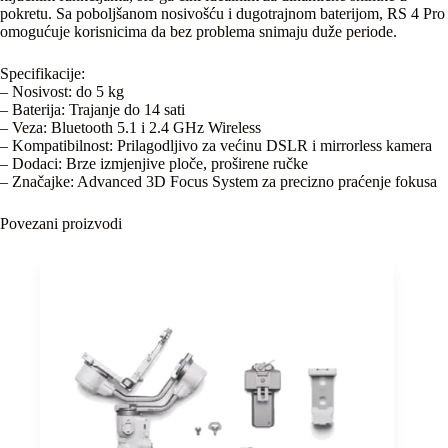
pokretu. Sa poboljšanom nosivošću i dugotrajnom baterijom, RS 4 Pro
omogućuje korisnicima da bez problema snimaju duže periode.
Specifikacije:
– Nosivost: do 5 kg
– Baterija: Trajanje do 14 sati
– Veza: Bluetooth 5.1 i 2.4 GHz Wireless
– Kompatibilnost: Prilagodljivo za većinu DSLR i mirrorless kamera
– Dodaci: Brze izmjenjive ploče, proširene ručke
– Značajke: Advanced 3D Focus System za precizno praćenje fokusa
Povezani proizvodi