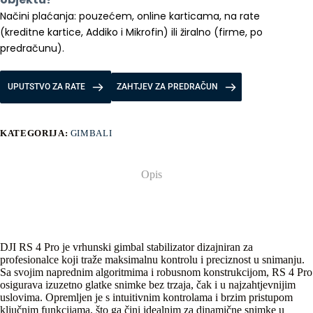
Načini plaćanja: pouzećem, online karticama, na rate 
(kreditne kartice, Addiko i Mikrofin) ili žiralno (firme, po 
predračunu).
UPUTSTVO ZA RATE
ZAHTJEV ZA PREDRAČUN
KATEGORIJA:
GIMBALI
Opis
DJI RS 4 Pro je vrhunski gimbal stabilizator dizajniran za
profesionalce koji traže maksimalnu kontrolu i preciznost u snimanju.
Sa svojim naprednim algoritmima i robusnom konstrukcijom, RS 4 Pro
osigurava izuzetno glatke snimke bez trzaja, čak i u najzahtjevnijim
uslovima. Opremljen je s intuitivnim kontrolama i brzim pristupom
ključnim funkcijama, što ga čini idealnim za dinamične snimke u