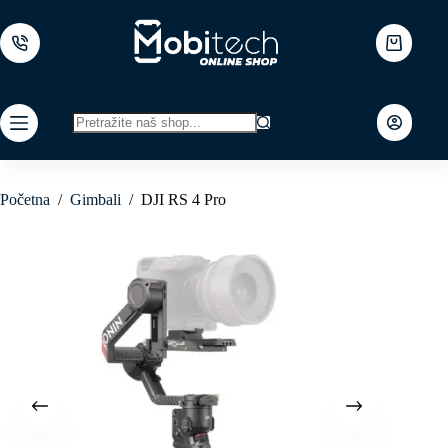
Skip
to
content
Shopping
cart
No
results
Početna
/
Gimbali
/
DJI RS 4 Pro