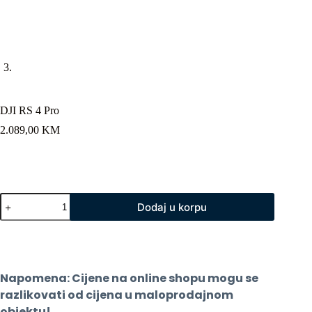
DJI RS 4 Pro
2.089,00
KM
DJI
Dodaj u korpu
RS
4
Pro
količina
Napomena: Cijene na online shopu mogu se 
razlikovati od cijena u maloprodajnom 
objektu!