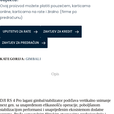
Ovaj proizvod možete platiti pouzećem, karticama 
online, karticama na rate i žiralno (firme po 
predračunu)
UPUTSTVO ZA RATE
ZAHTJEV ZA KREDIT
ZAHTJEV ZA PREDRAČUN
KATEGORIJA:
GIMBALI
Opis
DJI RS 4 Pro lagani gimbal/stabilizator podržava vertikalno snimanje
next gen. sa unapređenom efikasnošću operacije, poboljšanom
stabilizacijom performansi i unaprijeđenim ekosistemom dodatne