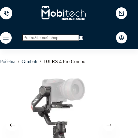
Skip
to
content
Shopping
cart
No
results
Početna
/
Gimbali
/
DJI RS 4 Pro Combo