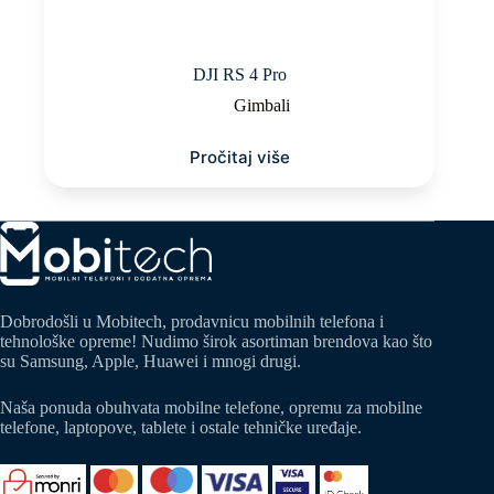
DJI RS 4 Pro
Gimbali
Pročitaj više
Dobrodošli u Mobitech, prodavnicu mobilnih telefona i
tehnološke opreme! Nudimo širok asortiman brendova kao što
su Samsung, Apple, Huawei i mnogi drugi.
Naša ponuda obuhvata mobilne telefone, opremu za mobilne
telefone, laptopove, tablete i ostale tehničke uređaje.