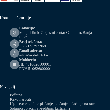
Kontakt informacije
Lokacija:
Marije Dimić 7a (Tržni centar Centrum), Banja
Luka
Broj telefona:
+387 65 792 968
Email adresa:
info@mobitech.ba
Mobitech:
JIB 4510626800001
PDV 510626800001
Navigacija
Početna
Kako naručiti
Uputstvo za online plaćanje, plaćanje i plaćanje na rate
Sigurnost plaćanja kreditnim karticama