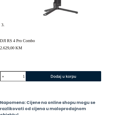
DJI RS 4 Pro Combo
2.629,00
KM
DJI
Dodaj u korpu
RS
4
Pro
Combo
količina
Napomena: Cijene na online shopu mogu se 
razlikovati od cijena u maloprodajnom 
objektu!