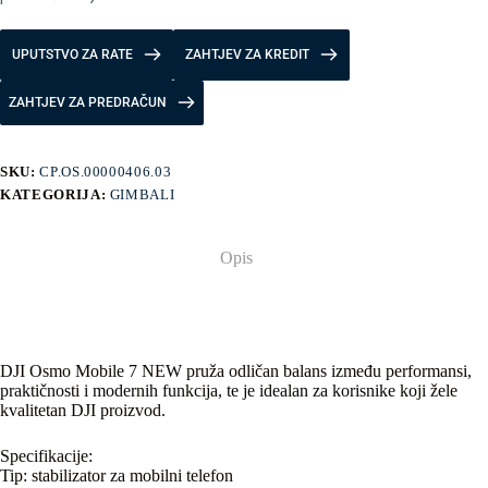
UPUTSTVO ZA RATE
ZAHTJEV ZA KREDIT
ZAHTJEV ZA PREDRAČUN
SKU:
CP.OS.00000406.03
KATEGORIJA:
GIMBALI
Opis
DJI Osmo Mobile 7 NEW pruža odličan balans između performansi,
praktičnosti i modernih funkcija, te je idealan za korisnike koji žele
kvalitetan DJI proizvod.
Specifikacije:
Tip: stabilizator za mobilni telefon