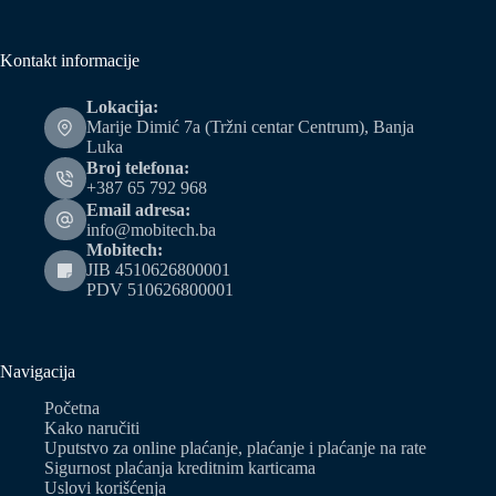
Kontakt informacije
Lokacija:
Marije Dimić 7a (Tržni centar Centrum), Banja
Luka
Broj telefona:
+387 65 792 968
Email adresa:
info@mobitech.ba
Mobitech:
JIB 4510626800001
PDV 510626800001
Navigacija
Početna
Kako naručiti
Uputstvo za online plaćanje, plaćanje i plaćanje na rate
Sigurnost plaćanja kreditnim karticama
Uslovi korišćenja