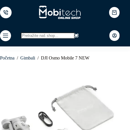
Skip
to
content
Shopping
cart
No
results
Početna
/
Gimbali
/
DJI Osmo Mobile 7 NEW