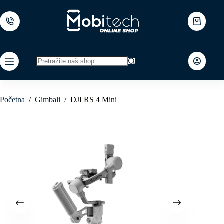
Skip
to
content
Shopping
cart
No
results
Početna
/
Gimbali
/
DJI RS 4 Mini