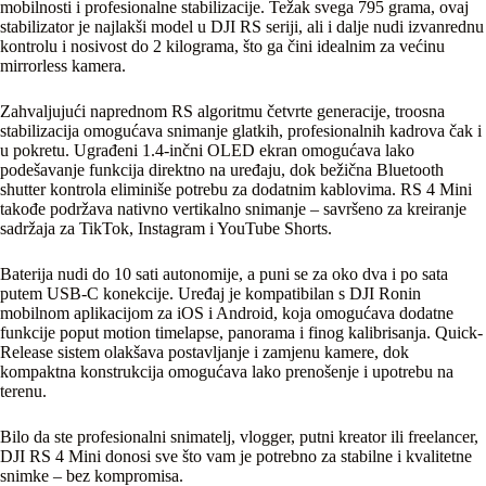
mobilnosti i profesionalne stabilizacije. Težak svega 795 grama, ovaj
stabilizator je najlakši model u DJI RS seriji, ali i dalje nudi izvanrednu
kontrolu i nosivost do 2 kilograma, što ga čini idealnim za većinu
mirrorless kamera.
Zahvaljujući naprednom RS algoritmu četvrte generacije, troosna
stabilizacija omogućava snimanje glatkih, profesionalnih kadrova čak i
u pokretu. Ugrađeni 1.4-inčni OLED ekran omogućava lako
podešavanje funkcija direktno na uređaju, dok bežična Bluetooth
shutter kontrola eliminiše potrebu za dodatnim kablovima. RS 4 Mini
takođe podržava nativno vertikalno snimanje – savršeno za kreiranje
sadržaja za TikTok, Instagram i YouTube Shorts.
Baterija nudi do 10 sati autonomije, a puni se za oko dva i po sata
putem USB-C konekcije. Uređaj je kompatibilan s DJI Ronin
mobilnom aplikacijom za iOS i Android, koja omogućava dodatne
funkcije poput motion timelapse, panorama i finog kalibrisanja. Quick-
Release sistem olakšava postavljanje i zamjenu kamere, dok
kompaktna konstrukcija omogućava lako prenošenje i upotrebu na
terenu.
Bilo da ste profesionalni snimatelj, vlogger, putni kreator ili freelancer,
DJI RS 4 Mini donosi sve što vam je potrebno za stabilne i kvalitetne
snimke – bez kompromisa.