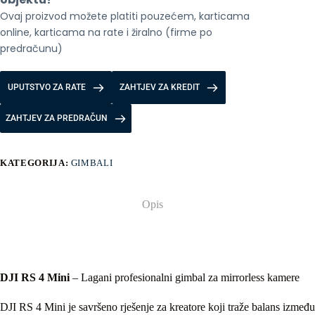
Ovaj proizvod možete platiti pouzećem, karticama 
online, karticama na rate i žiralno (firme po 
predračunu)
UPUTSTVO ZA RATE
ZAHTJEV ZA KREDIT
ZAHTJEV ZA PREDRAČUN
KATEGORIJA:
GIMBALI
Opis
DJI RS 4 Mini
– Lagani profesionalni gimbal za mirrorless kamere
DJI RS 4 Mini je savršeno rješenje za kreatore koji traže balans između