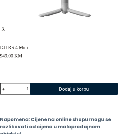
DJI RS 4 Mini
949,00
KM
DJI
Dodaj u korpu
RS
4
Mini
količina
Napomena: Cijene na online shopu mogu se 
razlikovati od cijena u maloprodajnom 
objektu!