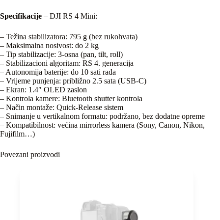
Specifikacije
– DJI RS 4 Mini:
– Težina stabilizatora: 795 g (bez rukohvata)
– Maksimalna nosivost: do 2 kg
– Tip stabilizacije: 3-osna (pan, tilt, roll)
– Stabilizacioni algoritam: RS 4. generacija
– Autonomija baterije: do 10 sati rada
– Vrijeme punjenja: približno 2.5 sata (USB-C)
– Ekran: 1.4″ OLED zaslon
– Kontrola kamere: Bluetooth shutter kontrola
– Način montaže: Quick-Release sistem
– Snimanje u vertikalnom formatu: podržano, bez dodatne opreme
– Kompatibilnost: većina mirrorless kamera (Sony, Canon, Nikon,
Fujifilm…)
Povezani proizvodi