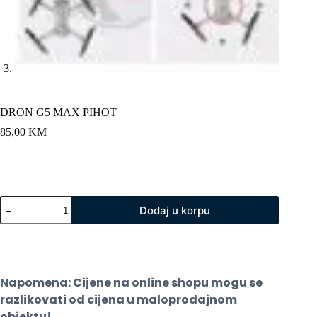
DRON G5 MAX PIHOT
85,00
KM
DRON
Dodaj u korpu
G5
MAX
PIHOT
količina
Napomena: Cijene na online shopu mogu se 
razlikovati od cijena u maloprodajnom 
objektu!