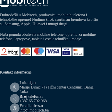
Dobrodošli u Mobitech, prodavnicu mobilnih telefona i
tehnološke opreme! Nudimo širok asortiman brendova kao što
su Samsung, Apple, Huawei i mnogi drugi.
Naša ponuda obuhvata mobilne telefone, opremu za mobilne
telefone, laptopove, tablete i ostale tehničke uređaje.
Kontakt informacije
Lokacija:
Marije Dimić 7a (Tržni centar Centrum), Banja
Luka
Broj telefona:
+387 65 792 968
Email adresa:
info@mobitech.ba