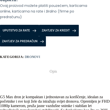
Ovaj proizvod možete platiti pouzećem, karticama 
online, karticama na rate i žiralno (firme po 
predračunu)
UPUTSTVO ZA RATE
ZAHTJEV ZA KREDIT
ZAHTJEV ZA PREDRAČUN
KATEGORIJA:
DRONOVI
Opis
G5 Max dron je kompaktan i jednostavan za korišćenje, idealan za
početnike i sve koji žele da istražuju svijet dronova. Opremljen je FHD
1080p kamerom, pruža jasne vazdušne snimke i stabilan let