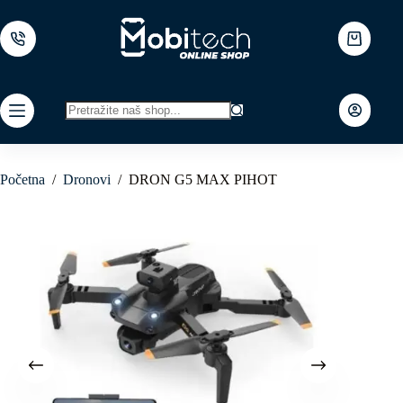
Skip
to
content
Shopping
cart
No
results
Početna
/
Dronovi
/
DRON G5 MAX PIHOT