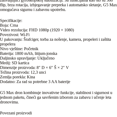
zahvaljujući gyroskopskoj stabilizaciji. Sa funkcijama kao što su 360°
flip, brza rotacija, izbjegavanje prepreka i automatsko sletanje, G5 Max
omogućava sigurnu i zabavnu upotrebu.
Specifikacije:
Boja: Crna
Video rezolucija: FHD 1080p (1920 × 1080)
Povezivost: Wi-Fi
U pakovanju: Šrafciger, torba za nošenje, kamera, propeleri i zaštita
propelera
Nivo vještine: Početnik
Baterija: 1800 mAh, litijum-jonska
Daljinsko upravljanje: Uključeno
Medij: SD kartica
Dimenzije proizvoda: 8″ D × 6″ Š × 2″ V
Težina proizvoda: 12,3 unci
Zemlja porekla: Kina
Dodatno: Za rad su potrebne 3 AA baterije
G5 Max dron kombinuje inovativne funkcije, stabilnost i sigurnost u
jednom paketu, čineći ga savršenim izborom za zabavu i učenje leta
dronovima.
Povezani proizvodi