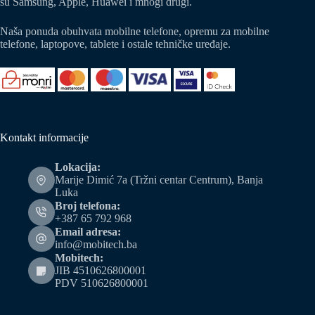
su Samsung, Apple, Huawei i mnogi drugi.
Naša ponuda obuhvata mobilne telefone, opremu za mobilne
telefone, laptopove, tablete i ostale tehničke uređaje.
Kontakt informacije
Lokacija:
Marije Dimić 7a (Tržni centar Centrum), Banja
Luka
Broj telefona:
+387 65 792 968
Email adresa:
info@mobitech.ba
Mobitech:
JIB 4510626800001
PDV 510626800001