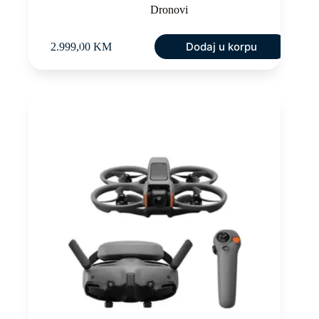
Dronovi
Dodaj u korpu
2.999,00
KM