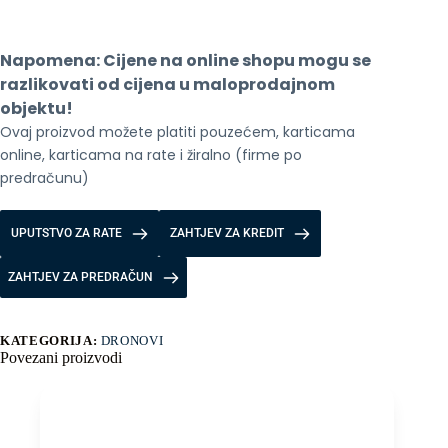
Cine
Premium
Combo
Napomena: Cijene na online shopu mogu se 
4/3
CMOS
razlikovati od cijena u maloprodajnom 
količina
objektu!
Ovaj proizvod možete platiti pouzećem, karticama 
online, karticama na rate i žiralno (firme po 
predračunu)
UPUTSTVO ZA RATE
ZAHTJEV ZA KREDIT
ZAHTJEV ZA PREDRAČUN
KATEGORIJA:
DRONOVI
Povezani proizvodi