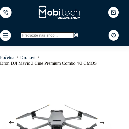
Skip
to
content
Shopping
cart
No
results
Početna
/
Dronovi
/
Dron DJI Mavic 3 Cine Premium Combo 4/3 CMOS