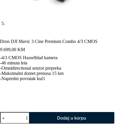
Dron DJI Mavic 3 Cine Premium Combo 4/3 CMOS
9.699,00
KM
-4/3 CMOS Hasselblad kamera
-46 minuta leta
-Omnidirectional senzor prepreka
-Maksimalni domet prenosa 15 km
-Napredni povratak kući
Dron
Dodaj u korpu
DJI
Mavic
3