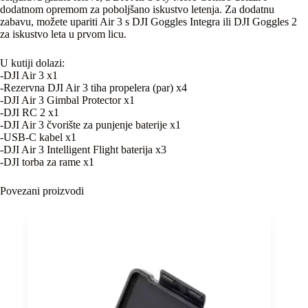
dodatnom opremom za poboljšano iskustvo letenja. Za dodatnu
zabavu, možete upariti Air 3 s DJI Goggles Integra ili DJI Goggles 2
za iskustvo leta u prvom licu.
U kutiji dolazi:
-DJI Air 3 x1
-Rezervna DJI Air 3 tiha propelera (par) x4
-DJI Air 3 Gimbal Protector x1
-DJI RC 2 x1
-DJI Air 3 čvorište za punjenje baterije x1
-USB-C kabel x1
-DJI Air 3 Intelligent Flight baterija x3
-DJI torba za rame x1
Povezani proizvodi