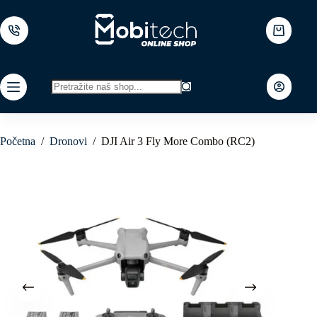
Skip
to
content
Shopping
cart
No
results
Početna
/
Dronovi
/
DJI Air 3 Fly More Combo (RC2)