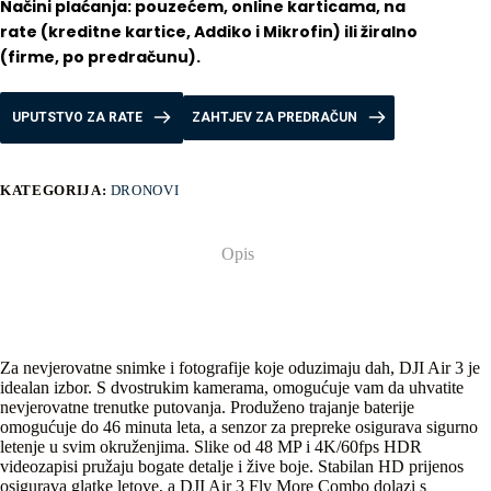
Načini plaćanja: pouzećem, online karticama, na 
rate (kreditne kartice, Addiko i Mikrofin) ili žiralno 
(firme, po predračunu).
UPUTSTVO ZA RATE
ZAHTJEV ZA PREDRAČUN
KATEGORIJA:
DRONOVI
Opis
Za nevjerovatne snimke i fotografije koje oduzimaju dah, DJI Air 3 je
idealan izbor. S dvostrukim kamerama, omogućuje vam da uhvatite
nevjerovatne trenutke putovanja. Produženo trajanje baterije
omogućuje do 46 minuta leta, a senzor za prepreke osigurava sigurno
letenje u svim okruženjima. Slike od 48 MP i 4K/60fps HDR
videozapisi pružaju bogate detalje i žive boje. Stabilan HD prijenos
osigurava glatke letove, a DJI Air 3 Fly More Combo dolazi s