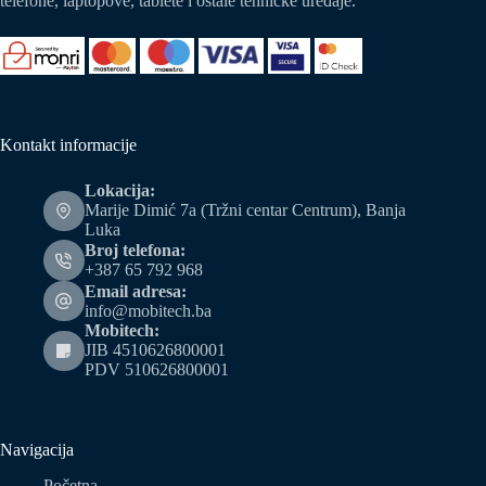
telefone, laptopove, tablete i ostale tehničke uređaje.
Kontakt informacije
Lokacija:
Marije Dimić 7a (Tržni centar Centrum), Banja
Luka
Broj telefona:
+387 65 792 968
Email adresa:
info@mobitech.ba
Mobitech:
JIB 4510626800001
PDV 510626800001
Navigacija
Početna