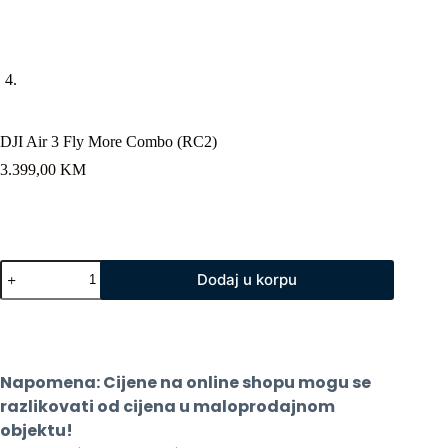
DJI Air 3 Fly More Combo (RC2)
3.399,00
KM
DJI
Dodaj u korpu
Air
3
Fly
More
Combo
(RC2)
Napomena: Cijene na online shopu mogu se 
količina
razlikovati od cijena u maloprodajnom 
objektu!