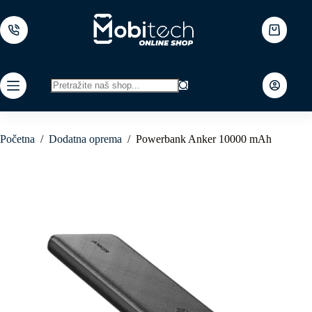
Skip
to
content
Shopping
cart
No
results
Početna
/
Dodatna oprema
/
Powerbank Anker 10000 mAh