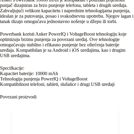
punjač dizajniran za brzo punjenje telefona, tableta i drugih uređaja.
Zahvaljujući velikom kapacitetu i naprednim tehnologijama punjenja,
idealan je za putovanja, posao i svakodnevnu upotrebu. Njegov lagan i
tanak dizajn omogućava jednostavno nošenje u džepu ili torbi.
Powerbank koristi Anker PowerIQ i VoltageBoost tehnologiju koje
optimizuju brzinu punjenja za povezani uređaj. Ove tehnologije
omogućavaju stabilno i efikasno punjenje bez oštećenja baterije
uređaja. Kompatibilan je sa Android i iOS uređajima, kao i drugim
USB uređajima.
Specifkacije:
Kapacitet baterije: 10000 mAh
Tehnologija punjenja PowerIQ i VoltageBoost
Kompatibilnost telefoni, tableti, slušalice i drugi USB uređaji
Povezani proizvodi