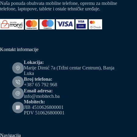
Naša ponuda obuhvata mobilne telefone, opremu za mobilne
telefone, laptopove, tablete i ostale tehničke uređaje.
Kontakt informacije
Lokacija:
Marije Dimić 7a (Tržni centar Centrum), Banja
Luka
Broj telefona:
+387 65 792 968
Email adresa:
info@mobitech.ba
Mobitech:
JIB 4510626800001
PDV 510626800001
Navigacija