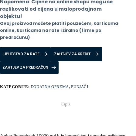
Napomena: Cijene na online shopu mogu se 
razlikovati od cijena u maloprodajnom 
objektu!
Ovaj proizvod možete platiti pouzećem, karticama 
online, karticama na rate i žiralno (firme po 
predračunu)
UPUTSTVO ZA RATE
ZAHTJEV ZA KREDIT
ZAHTJEV ZA PREDRAČUN
KATEGORIJE:
DODATNA OPREMA
,
PUNJAČI
Opis
Anker Powerbank 10000 mAh je kompaktan i pouzdan prijenosni