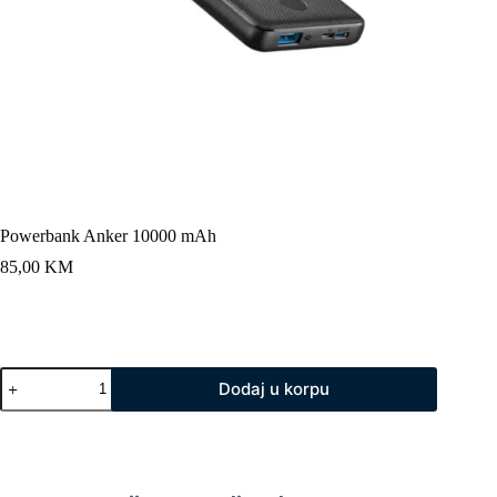
Powerbank Anker 10000 mAh
85,00
KM
Powerbank
Dodaj u korpu
Anker
10000
mAh
količina