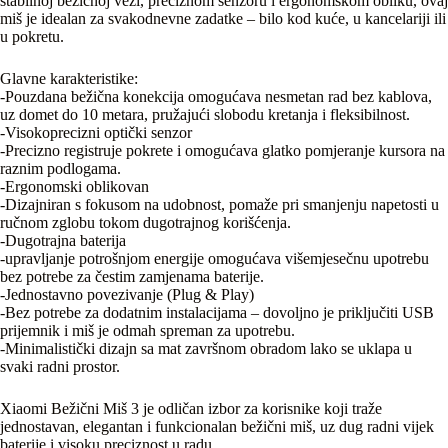
stabilnoj bežičnoj vezi, preciznom senzoru i ergonomskom obliku, ovaj
miš je idealan za svakodnevne zadatke – bilo kod kuće, u kancelariji ili
u pokretu.
Glavne karakteristike:
-Pouzdana bežična konekcija omogućava nesmetan rad bez kablova,
uz domet do 10 metara, pružajući slobodu kretanja i fleksibilnost.
-Visokoprecizni optički senzor
-Precizno registruje pokrete i omogućava glatko pomjeranje kursora na
raznim podlogama.
-Ergonomski oblikovan
-Dizajniran s fokusom na udobnost, pomaže pri smanjenju napetosti u
ručnom zglobu tokom dugotrajnog korišćenja.
-Dugotrajna baterija
-upravljanje potrošnjom energije omogućava višemjesečnu upotrebu
bez potrebe za čestim zamjenama baterije.
-Jednostavno povezivanje (Plug & Play)
-Bez potrebe za dodatnim instalacijama – dovoljno je priključiti USB
prijemnik i miš je odmah spreman za upotrebu.
-Minimalistički dizajn sa mat završnom obradom lako se uklapa u
svaki radni prostor.
Xiaomi Bežični Miš 3 je odličan izbor za korisnike koji traže
jednostavan, elegantan i funkcionalan bežični miš, uz dug radni vijek
baterije i visoku preciznost u radu.