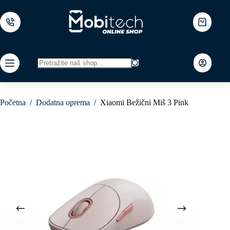
Skip
to
content
Shopping
cart
No
results
Početna
/
Dodatna oprema
/
Xiaomi Bežični Miš 3 Pink