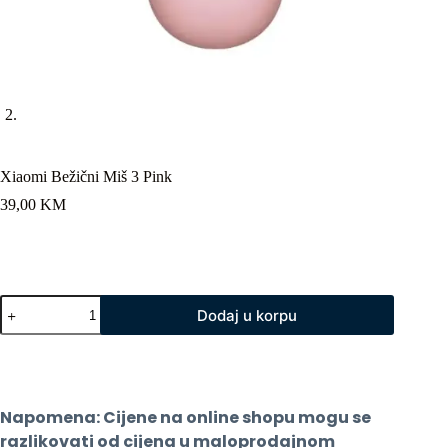
Xiaomi Bežični Miš 3 Pink
39,00
KM
Xiaomi
Dodaj u korpu
Bežični
Miš
3
Pink
količina
Napomena: Cijene na online shopu mogu se 
razlikovati od cijena u maloprodajnom 