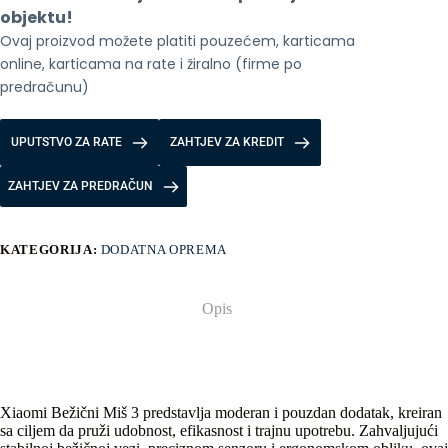
objektu!
Ovaj proizvod možete platiti pouzećem, karticama 
online, karticama na rate i žiralno (firme po 
predračunu)
UPUTSTVO ZA RATE
ZAHTJEV ZA KREDIT
ZAHTJEV ZA PREDRAČUN
KATEGORIJA:
DODATNA OPREMA
Opis
Xiaomi Bežični Miš 3 predstavlja moderan i pouzdan dodatak, kreiran
sa ciljem da pruži udobnost, efikasnost i trajnu upotrebu. Zahvaljujući