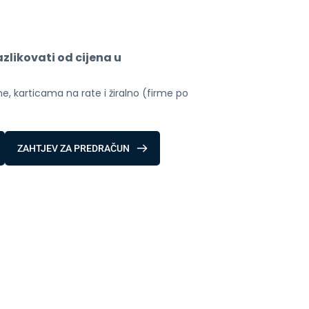
likovati od cijena u 
, karticama na rate i žiralno (firme po 
ZAHTJEV ZA PREDRAČUN