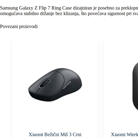
Samsung Galaxy Z Flip 7 Ring Case dizajniran je posebno za preklopni 
omogućava stabilno držanje bez klizanja, što povećava sigurnost pri s
Povezani proizvodi
Xiaomi Bežični Miš 3 Crni
Xiaomi Wirel