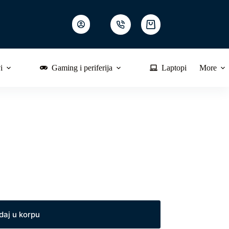
Shopping
cart
i
Gaming i periferija
Laptopi
More
daj u korpu