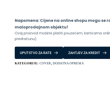
Flip
7
Ring
Case
(Silicone)
Napomena: Cijene na online shopu mogu se raz
Mint
količina
maloprodajnom objektu!
Ovaj proizvod možete platiti pouzećem, karticama online
predračunu)
UPUTSTVO ZA RATE
ZAHTJEV ZA KREDIT
KATEGORIJE:
COVER
,
DODATNA OPREMA