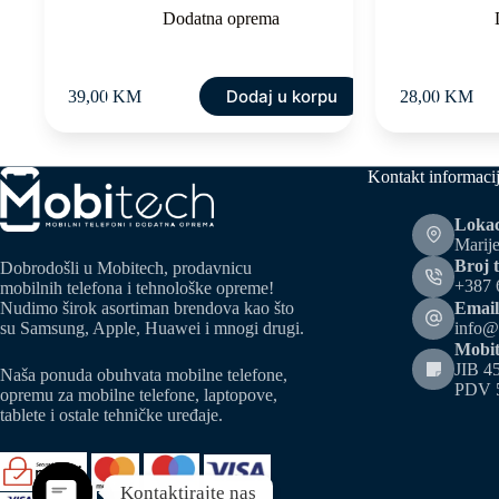
Dodatna oprema
Dodaj u korpu
39,00
KM
28,00
KM
Kontakt informaci
Lokac
Marije
Broj t
Dobrodošli u Mobitech, prodavnicu
+387 
mobilnih telefona i tehnološke opreme!
Email
Nudimo širok asortiman brendova kao što
info@
su Samsung, Apple, Huawei i mnogi drugi.
Mobit
JIB 4
Naša ponuda obuhvata mobilne telefone,
PDV 
opremu za mobilne telefone, laptopove,
tablete i ostale tehničke uređaje.
Kontaktirajte nas