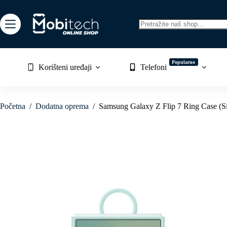
Skip
to
content
No
results
Popularno
Korišteni uređaji
Telefoni
Početna
/
Dodatna oprema
/
Samsung Galaxy Z Flip 7 Ring Case (Si