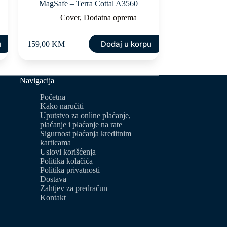
MagSafe – Terra Cottal A3560
Cover
,
Dodatna oprema
u
Dodaj u korpu
159,00
KM
Navigacija
Početna
Kako naručiti
Uputstvo za online plaćanje,
plaćanje i plaćanje na rate
Sigurnost plaćanja kreditnim
karticama
Uslovi korišćenja
Politika kolačića
Politika privatnosti
Dostava
Zahtjev za predračun
Kontakt