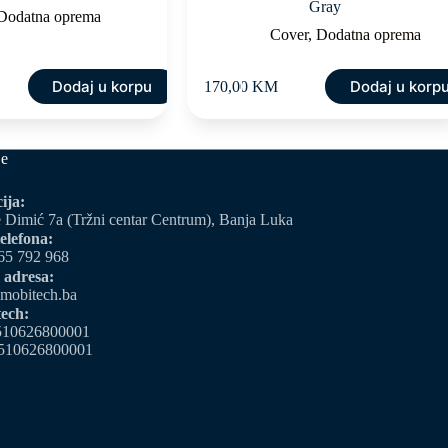
Gray
Dodatna oprema
Cover
,
Dodatna oprema
Dodaj u korpu
Dodaj u korp
170,00
KM
je
ija:
 Dimić 7a (Tržni centar Centrum), Banja Luka
elefona:
65 792 968
 adresa:
mobitech.ba
ech:
510626800001
510626800001