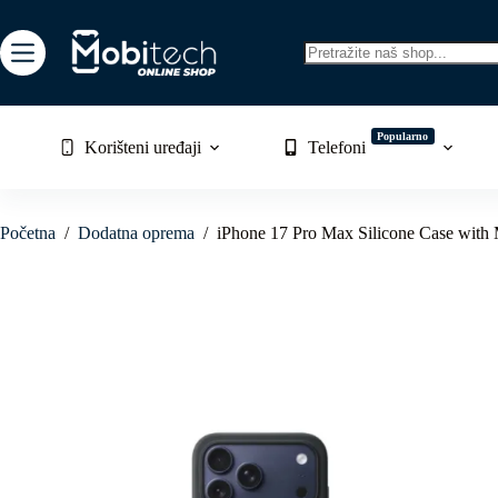
Skip
to
content
No
results
Popularno
Korišteni uređaji
Telefoni
Početna
/
Dodatna oprema
/
iPhone 17 Pro Max Silicone Case wit