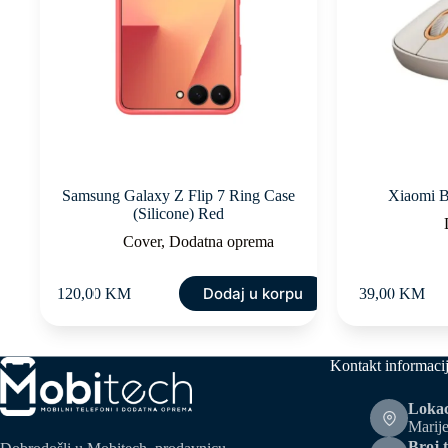
Samsung Galaxy Z Flip 7 Ring Case
Xiaomi Be
(Silicone) Red
Cover
,
Dodatna oprema
Dodaj u korpu
120,00
KM
39,00
KM
Kontakt informaci
Lokac
Marije
Broj t