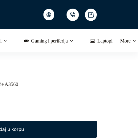
Shopping
cart
i
Gaming i periferija
Laptopi
More
ode A3560
daj u korpu