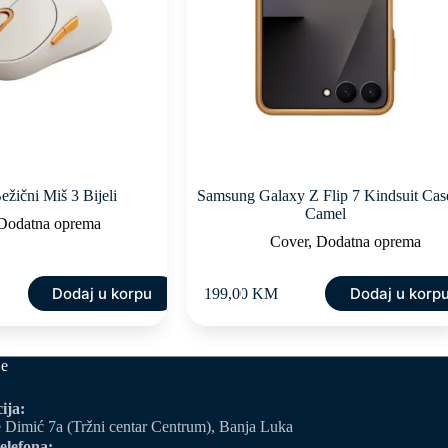
žični Miš 3 Bijeli
Samsung Galaxy Z Flip 7 Kindsuit Cas
Camel
Dodatna oprema
Cover
,
Dodatna oprema
Dodaj u korpu
Dodaj u korp
199,00
KM
je
ija:
 Dimić 7a (Tržni centar Centrum), Banja Luka
elefona: