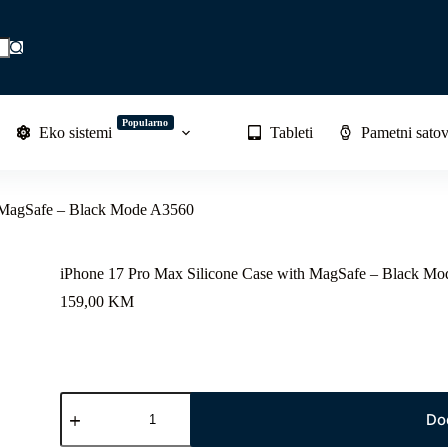
Popularno
Eko sistemi
Tableti
Pametni satov
h MagSafe – Black Mode A3560
iPhone 17 Pro Max Silicone Case with MagSafe – Black M
159,00
KM
iPhone
17
Do
Pro