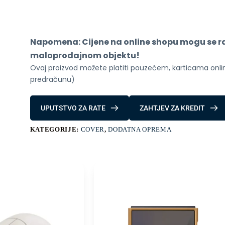
Max
Silicone
Case
with
MagSafe
Napomena: Cijene na online shopu mogu se raz
-
Black
maloprodajnom objektu!
Mode
Ovaj proizvod možete platiti pouzećem, karticama online
A3560
količina
predračunu)
UPUTSTVO ZA RATE
ZAHTJEV ZA KREDIT
KATEGORIJE:
COVER
,
DODATNA OPREMA