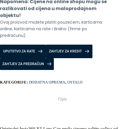
Napomena: Cijene na online shopu mogu se 
razlikovati od cijena u maloprodajnom 
objektu!
Ovaj proizvod možete platiti pouzećem, karticama 
online, karticama na rate i žiralno (firme po 
predračunu)
UPUTSTVO ZA RATE
ZAHTJEV ZA KREDIT
ZAHTJEV ZA PREDRAČUN
KATEGORIJE:
DODATNA OPREMA
,
OSTALO
Opis
Originalni Insta360 X5 Lens Cap pruža sigurnu zaštitu sočiva od