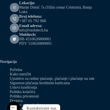
Lokacija:
Marije Dimić 7a (Tržni centar Centrum), Banja
Luka
Broj telefona:
+387 65 792 968
Email adresa:
info@mobitech.ba
Mobitech:
JIB 4510626800001
PDV 510626800001
Navigacija
Početna
Kako naručiti
Uputstvo za online plaćanje, plaćanje i plaćanje na rate
Sigurnost plaćanja kreditnim karticama
Uslovi korišćenja
Politika kolačića
Politika privatnosti
Dostava
Zahtjev za predračun
Kontaktirajte nas
Kontakt