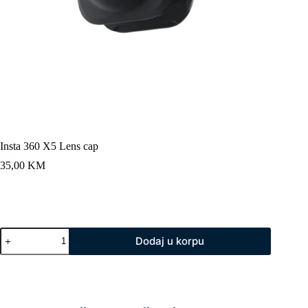
Insta 360 X5 Lens cap
35,00
KM
Insta
Dodaj u korpu
360
X5
Lens
cap
količina