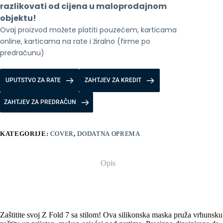
količina
razlikovati od cijena u maloprodajnom 
objektu!
Ovaj proizvod možete platiti pouzećem, karticama 
online, karticama na rate i žiralno (firme po 
predračunu)
UPUTSTVO ZA RATE
ZAHTJEV ZA KREDIT
ZAHTJEV ZA PREDRAČUN
KATEGORIJE:
COVER
,
DODATNA OPREMA
Opis
Zaštitite svoj Z Fold 7 sa stilom! Ova silikonska maska pruža vrhunsku