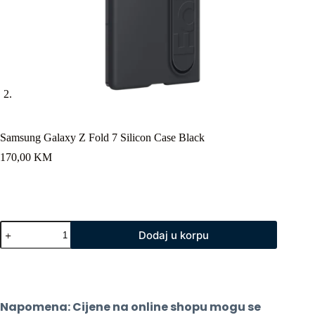
Samsung Galaxy Z Fold 7 Silicon Case Black
170,00
KM
Samsung
Dodaj u korpu
Galaxy
Z
Fold
7
Silicon
Case
Napomena: Cijene na online shopu mogu se 
Black