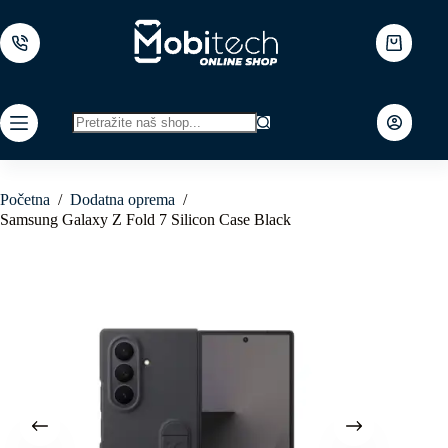
Skip
to
content
Shopping
cart
No
results
Početna
/
Dodatna oprema
/
Samsung Galaxy Z Fold 7 Silicon Case Black