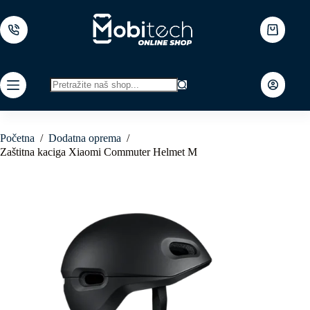
Skip
to
content
Shopping
cart
No
results
Početna
/
Dodatna oprema
/
Zaštitna kaciga Xiaomi Commuter Helmet M