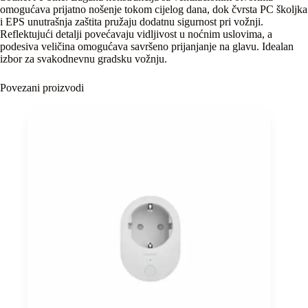
omogućava prijatno nošenje tokom cijelog dana, dok čvrsta PC školjka
i EPS unutrašnja zaštita pružaju dodatnu sigurnost pri vožnji.
Reflektujući detalji povećavaju vidljivost u noćnim uslovima, a
podesiva veličina omogućava savršeno prijanjanje na glavu. Idealan
izbor za svakodnevnu gradsku vožnju.
Povezani proizvodi