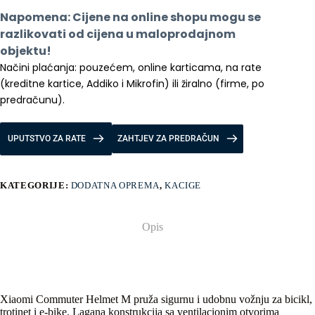
količina
Napomena: Cijene na online shopu mogu se 
razlikovati od cijena u maloprodajnom 
objektu!
Načini plaćanja: pouzećem, online karticama, na rate 
(kreditne kartice, Addiko i Mikrofin) ili žiralno (firme, po 
predračunu).
UPUTSTVO ZA RATE
ZAHTJEV ZA PREDRAČUN
KATEGORIJE:
DODATNA OPREMA
,
KACIGE
Opis
Xiaomi Commuter Helmet M pruža sigurnu i udobnu vožnju za bicikl,
trotinet i e-bike. Lagana konstrukcija sa ventilacionim otvorima