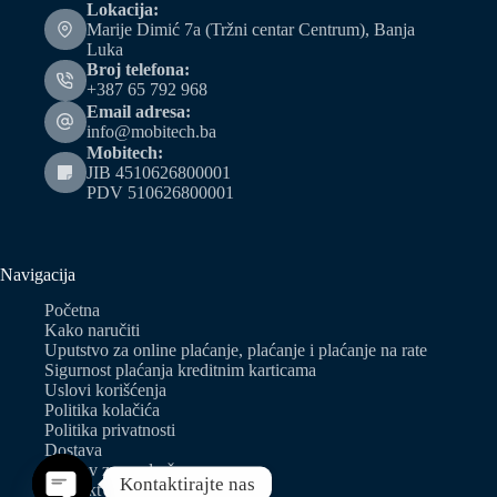
Lokacija:
Marije Dimić 7a (Tržni centar Centrum), Banja
Luka
Broj telefona:
+387 65 792 968
Email adresa:
info@mobitech.ba
Mobitech:
JIB 4510626800001
PDV 510626800001
Navigacija
Početna
Kako naručiti
Uputstvo za online plaćanje, plaćanje i plaćanje na rate
Sigurnost plaćanja kreditnim karticama
Uslovi korišćenja
Politika kolačića
Politika privatnosti
Dostava
Zahtjev za predračun
Kontaktirajte nas
Kontakt