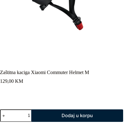
Zaštitna kaciga Xiaomi Commuter Helmet M
129,00
KM
Zaštitna
Dodaj u korpu
kaciga
Xiaomi
Commuter
Helmet
M