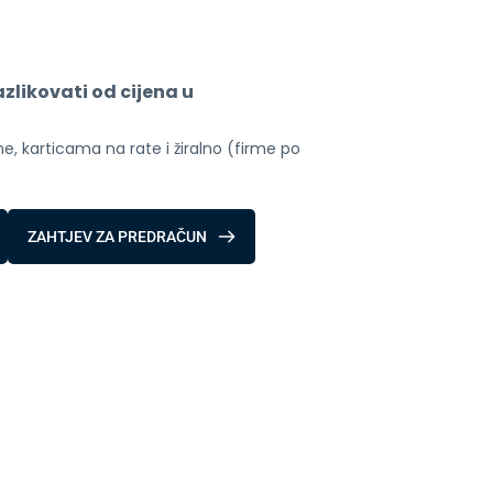
likovati od cijena u 
, karticama na rate i žiralno (firme po 
ZAHTJEV ZA PREDRAČUN