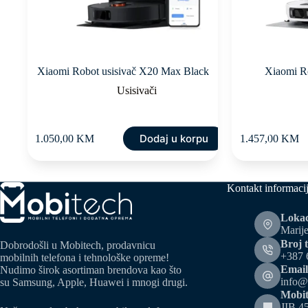
Xiaomi Robot usisivač X20 Max Black
Xiaomi Ro
Usisivači
Dodaj u korpu
1.050,00
KM
1.457,00
KM
Kontakt informaci
Lokac
Marije
Broj t
Dobrodošli u Mobitech, prodavnicu
+387 
mobilnih telefona i tehnološke opreme!
Email
Nudimo širok asortiman brendova kao što
info@
su Samsung, Apple, Huawei i mnogi drugi.
Mobit
JIB 4