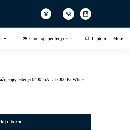
Shopping
cart
i
Gaming i periferija
Laptopi
More
ažnjenje, baterija 6400 mAh, 17000 Pa White
daj u korpu