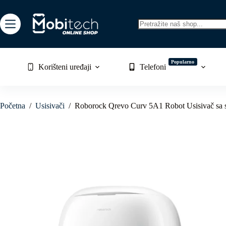
Skip
to
content
No
results
Popularno
Korišteni uređaji
Telefoni
Početna
/
Usisivači
/
Roborock Qrevo Curv 5A1 Robot Usisivač sa s