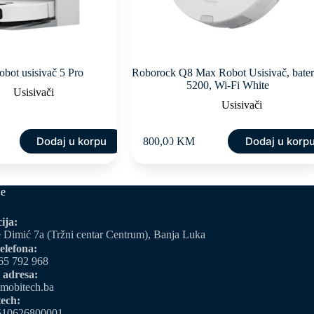
bot usisivač 5 Pro
Roborock Q8 Max Robot Usisivač, bater
5200, Wi-Fi White
Usisivači
Usisivači
Dodaj u korpu
Dodaj u korp
800,00
KM
je
ija:
 Dimić 7a (Tržni centar Centrum), Banja Luka
elefona:
65 792 968
 adresa:
mobitech.ba
ech:
510626800001