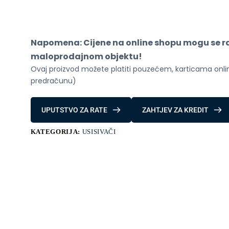
5A1
Robot
Usisivač
sa
stanicom
Napomena: Cijene na online shopu mogu se raz
za
pražnjenje,
maloprodajnom objektu!
baterija
Ovaj proizvod možete platiti pouzećem, karticama online
6400
mAh,
predračunu)
17000
Pa
White
UPUTSTVO ZA RATE
ZAHTJEV ZA KREDIT
količina
KATEGORIJA:
USISIVAČI