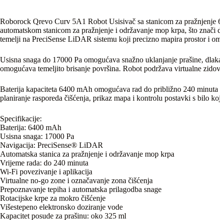
Roborock Qrevo Curv 5A1 Robot Usisivač sa stanicom za pražnjenje 6
automatskom stanicom za pražnjenje i održavanje mop krpa, što znači d
temelji na PreciSense LiDAR sistemu koji precizno mapira prostor i om
Usisna snaga do 17000 Pa omogućava snažno uklanjanje prašine, dlaka i
omogućava temeljito brisanje površina. Robot podržava virtualne zidov
Baterija kapaciteta 6400 mAh omogućava rad do približno 240 minuta p
planiranje rasporeda čišćenja, prikaz mapa i kontrolu postavki s bilo ko
Specifikacije:
Baterija: 6400 mAh
Usisna snaga: 17000 Pa
Navigacija: PreciSense® LiDAR
Automatska stanica za pražnjenje i održavanje mop krpa
Vrijeme rada: do 240 minuta
Wi-Fi povezivanje i aplikacija
Virtualne no-go zone i označavanje zona čišćenja
Prepoznavanje tepiha i automatska prilagodba snage
Rotacijske krpe za mokro čišćenje
Višestepeno elektronsko doziranje vode
Kapacitet posude za prašinu: oko 325 ml