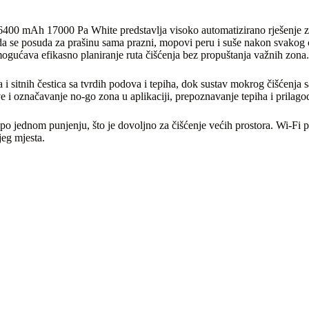
400 mAh 17000 Pa White predstavlja visoko automatizirano rješenje z
a se posuda za prašinu sama prazni, mopovi peru i suše nakon svakog ci
ogućava efikasno planiranje ruta čišćenja bez propuštanja važnih zona.
 sitnih čestica sa tvrdih podova i tepiha, dok sustav mokrog čišćenja 
e i označavanje no-go zona u aplikaciji, prepoznavanje tepiha i prilag
o jednom punjenju, što je dovoljno za čišćenje većih prostora. Wi-Fi 
jeg mjesta.