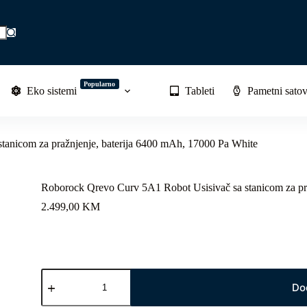
Popularno
Eko sistemi
Tableti
Pametni satov
tanicom za pražnjenje, baterija 6400 mAh, 17000 Pa White
Roborock Qrevo Curv 5A1 Robot Usisivač sa stanicom za pr
2.499,00
KM
Roborock
Qrevo
Do
Curv