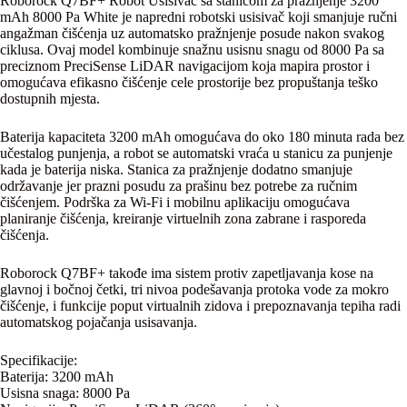
Roborock Q7BF+ Robot Usisivač sa stanicom za pražnjenje 3200
mAh 8000 Pa White je napredni robotski usisivač koji smanjuje ručni
angažman čišćenja uz automatsko pražnjenje posude nakon svakog
ciklusa. Ovaj model kombinuje snažnu usisnu snagu od 8000 Pa sa
preciznom PreciSense LiDAR navigacijom koja mapira prostor i
omogućava efikasno čišćenje cele prostorije bez propuštanja teško
dostupnih mjesta.
Baterija kapaciteta 3200 mAh omogućava do oko 180 minuta rada bez
učestalog punjenja, a robot se automatski vraća u stanicu za punjenje
kada je baterija niska. Stanica za pražnjenje dodatno smanjuje
održavanje jer prazni posudu za prašinu bez potrebe za ručnim
čišćenjem. Podrška za Wi-Fi i mobilnu aplikaciju omogućava
planiranje čišćenja, kreiranje virtuelnih zona zabrane i rasporeda
čišćenja.
Roborock Q7BF+ takođe ima sistem protiv zapetljavanja kose na
glavnoj i bočnoj četki, tri nivoa podešavanja protoka vode za mokro
čišćenje, i funkcije poput virtualnih zidova i prepoznavanja tepiha radi
automatskog pojačanja usisavanja.
Specifikacije:
Baterija: 3200 mAh
Usisna snaga: 8000 Pa