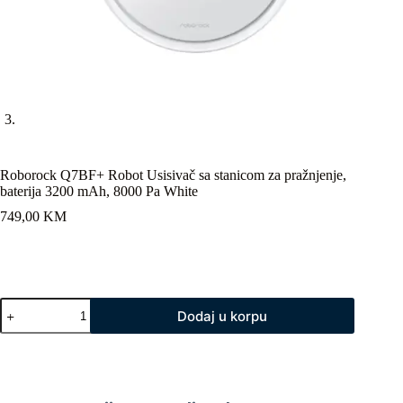
Roborock Q7BF+ Robot Usisivač sa stanicom za pražnjenje,
baterija 3200 mAh, 8000 Pa White
749,00
KM
Roborock
Dodaj u korpu
Q7BF+
Robot
Usisivač
sa
stanicom
za