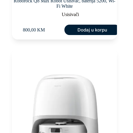
Roborock Q8 Max Robot Usisivač, baterija 5200, Wi-
Fi White
Usisivači
Dodaj u korpu
800,00
KM