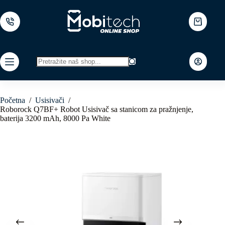
Skip
to
content
Shopping
cart
No
results
Početna
/
Usisivači
/
Roborock Q7BF+ Robot Usisivač sa stanicom za pražnjenje,
baterija 3200 mAh, 8000 Pa White