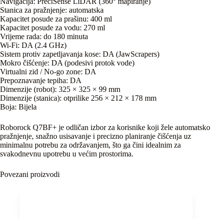
Navigacija: PreciSense LiDAR (360° mapiranje)
Stanica za pražnjenje: automatska
Kapacitet posude za prašinu: 400 ml
Kapacitet posude za vodu: 270 ml
Vrijeme rada: do 180 minuta
Wi-Fi: DA (2.4 GHz)
Sistem protiv zapetljavanja kose: DA (JawScrapers)
Mokro čišćenje: DA (podesivi protok vode)
Virtualni zid / No-go zone: DA
Prepoznavanje tepiha: DA
Dimenzije (robot): 325 × 325 × 99 mm
Dimenzije (stanica): otprilike 256 × 212 × 178 mm
Boja: Bijela
Roborock Q7BF+ je odličan izbor za korisnike koji žele automatsko
pražnjenje, snažno usisavanje i precizno planiranje čišćenja uz
minimalnu potrebu za održavanjem, što ga čini idealnim za
svakodnevnu upotrebu u većim prostorima.
Povezani proizvodi