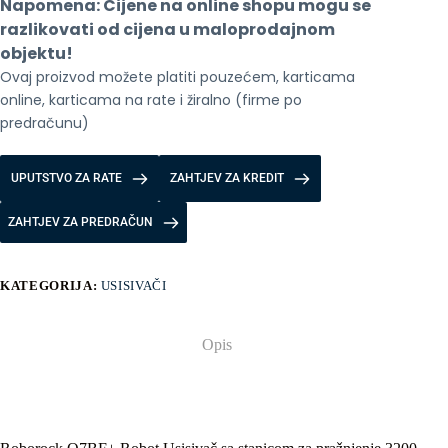
Napomena: Cijene na online shopu mogu se 
pražnjenje,
baterija
razlikovati od cijena u maloprodajnom 
3200
objektu!
mAh,
Ovaj proizvod možete platiti pouzećem, karticama 
8000
Pa
online, karticama na rate i žiralno (firme po 
White
predračunu)
količina
UPUTSTVO ZA RATE
ZAHTJEV ZA KREDIT
ZAHTJEV ZA PREDRAČUN
KATEGORIJA:
USISIVAČI
Opis