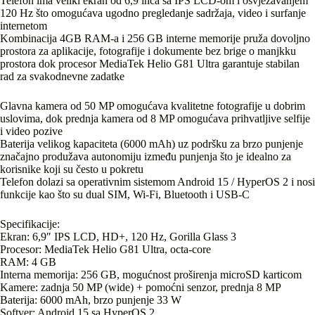
Telefon ima veliki ekran od 6,9 inča sa IPS LCD-om i osvježavanjem
120 Hz što omogućava ugodno pregledanje sadržaja, video i surfanje
internetom
Kombinacija 4GB RAM-a i 256 GB interne memorije pruža dovoljno
prostora za aplikacije, fotografije i dokumente bez brige o manjkku
prostora dok procesor MediaTek Helio G81 Ultra garantuje stabilan
rad za svakodnevne zadatke
Glavna kamera od 50 MP omogućava kvalitetne fotografije u dobrim
uslovima, dok prednja kamera od 8 MP omogućava prihvatljive selfije
i video pozive
Baterija velikog kapaciteta (6000 mAh) uz podršku za brzo punjenje
značajno produžava autonomiju između punjenja što je idealno za
korisnike koji su često u pokretu
Telefon dolazi sa operativnim sistemom Android 15 / HyperOS 2 i nosi
funkcije kao što su dual SIM, Wi-Fi, Bluetooth i USB-C
Specifikacije:
Ekran: 6,9″ IPS LCD, HD+, 120 Hz, Gorilla Glass 3
Procesor: MediaTek Helio G81 Ultra, octa-core
RAM: 4 GB
Interna memorija: 256 GB, mogućnost proširenja microSD karticom
Kamere: zadnja 50 MP (wide) + pomoćni senzor, prednja 8 MP
Baterija: 6000 mAh, brzo punjenje 33 W
Softver: Android 15 sa HyperOS 2