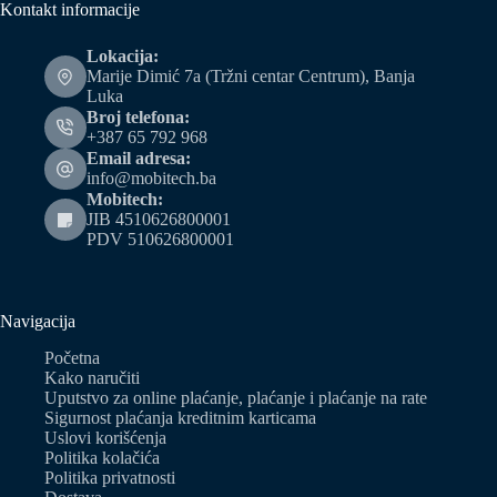
Kontakt informacije
Lokacija:
Marije Dimić 7a (Tržni centar Centrum), Banja
Luka
Broj telefona:
+387 65 792 968
Email adresa:
info@mobitech.ba
Mobitech:
JIB 4510626800001
PDV 510626800001
Navigacija
Početna
Kako naručiti
Uputstvo za online plaćanje, plaćanje i plaćanje na rate
Sigurnost plaćanja kreditnim karticama
Uslovi korišćenja
Politika kolačića
Politika privatnosti