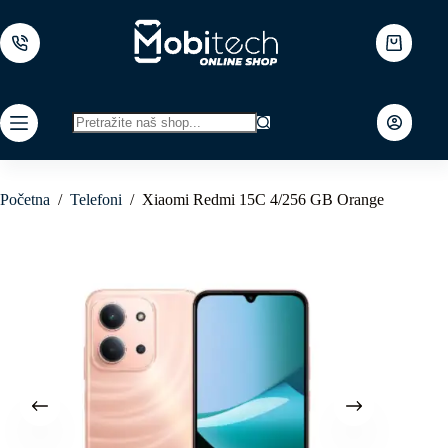
Skip
to
content
Shopping
cart
No
results
Početna
/
Telefoni
/
Xiaomi Redmi 15C 4/256 GB Orange