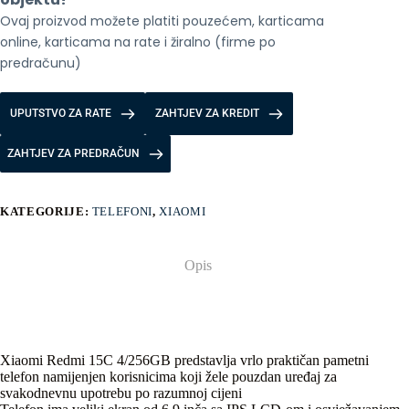
Ovaj proizvod možete platiti pouzećem, karticama 
online, karticama na rate i žiralno (firme po 
predračunu)
UPUTSTVO ZA RATE
ZAHTJEV ZA KREDIT
ZAHTJEV ZA PREDRAČUN
KATEGORIJE:
TELEFONI
,
XIAOMI
Opis
Xiaomi Redmi 15C 4/256GB predstavlja vrlo praktičan pametni
telefon namijenjen korisnicima koji žele pouzdan uređaj za
svakodnevnu upotrebu po razumnoj cijeni