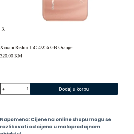
Xiaomi Redmi 15C 4/256 GB Orange
320,00
KM
Xiaomi
Dodaj u korpu
Redmi
15C
4/256
GB
Orange
količina
Napomena: Cijene na online shopu mogu se 
razlikovati od cijena u maloprodajnom 
objektu!